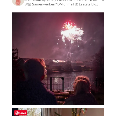
👶🏼
Samenwerken? DM of mail 💌
Laatste blog ⤵️
Save