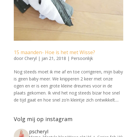
15 maanden- Hoe is het met Wisse?
door
Cheryl
|
jan 21, 2018
|
Persoonlijk
Nog steeds moet ik me af en toe corrigeren, mijn baby
is geen baby meer. We knipperen 2 keer met onze
ogen en er is een grote kleine dreumes voor in de
plaats gekomen. Ik vind het nog steeds bizar hoe snel
de tijd gaat en hoe snel zo’n kleintje zich ontwikkelt....
Volg mij op instagram
pscheryl
Mama- lifestyle blog
Wisse okt '16 👦
Carice feb '19