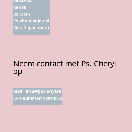
KidsDeco
Xenos
Bol.com
Psikhouvanjou.nl
Kids Department
Neem contact met Ps. Cheryl
op
Mail :
info@pscheryl.nl
Kvk-nummer: 80814972