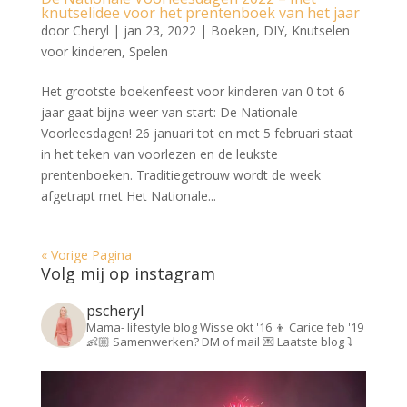
knutselidee voor het prentenboek van het jaar
door
Cheryl
|
jan 23, 2022
|
Boeken
,
DIY
,
Knutselen
voor kinderen
,
Spelen
Het grootste boekenfeest voor kinderen van 0 tot 6
jaar gaat bijna weer van start: De Nationale
Voorleesdagen! 26 januari tot en met 5 februari staat
in het teken van voorlezen en de leukste
prentenboeken. Traditiegetrouw wordt de week
afgetrapt met Het Nationale...
« Vorige Pagina
Volg mij op instagram
pscheryl
Mama- lifestyle blog
Wisse okt '16 👦
Carice feb '19
👶🏼
Samenwerken? DM of mail 💌
Laatste blog ⤵️