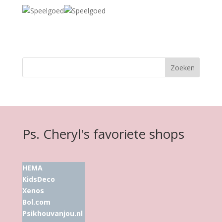
Ps. Cheryl's favoriete shops
HEMA
KidsDeco
Xenos
Bol.com
Psikhouvanjou.nl