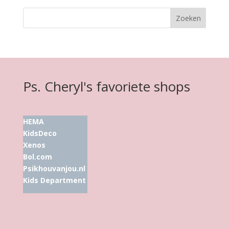
Ps. Cheryl's favoriete shops
HEMA
KidsDeco
Xenos
Bol.com
Psikhouvanjou.nl
Kids Department