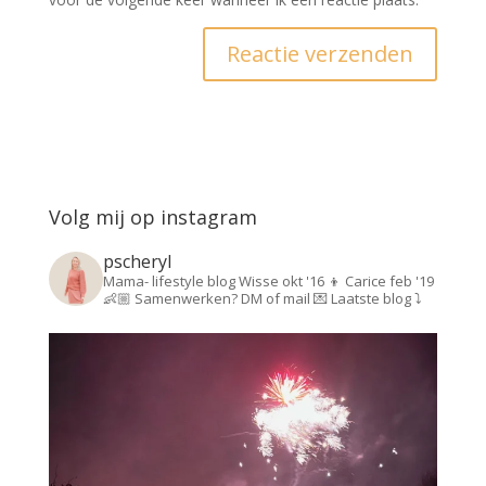
Volg mij op instagram
pscheryl
Mama- lifestyle blog
Wisse okt '16 👦
Carice feb '19
👶🏼
Samenwerken? DM of mail 💌
Laatste blog ⤵️