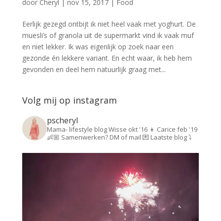
door
Cheryl
|
nov 15, 2017
|
Food
Eerlijk gezegd ontbijt ik niet heel vaak met yoghurt. De
muesli’s of granola uit de supermarkt vind ik vaak muf
en niet lekker. Ik was eigenlijk op zoek naar een
gezonde én lekkere variant. En echt waar, ik heb hem
gevonden en deel hem natuurlijk graag met...
Volg mij op instagram
pscheryl
Mama- lifestyle blog
Wisse okt '16 👦
Carice feb '19
👶🏼
Samenwerken? DM of mail 💌
Laatste blog ⤵️