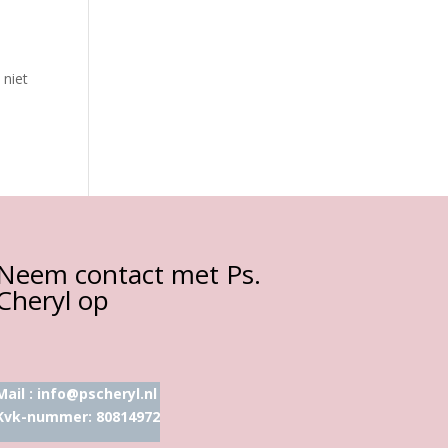
e
 niet
Neem contact met Ps.
Cheryl op
Mail :
info@pscheryl.nl
Kvk-nummer: 80814972