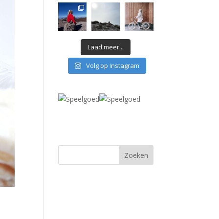
Laad meer...
Volg op Instagram