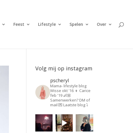
Feest
Lifestyle
Spelen
Over
Volg mij op instagram
pscheryl
Mama- lifestyle blog
Wisse okt '16 👦
Carice
feb '19 👶🏼
Samenwerken? DM of
mail 💌
Laatste blog ⤵️