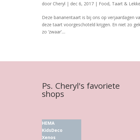
door
Cheryl
|
dec 6, 2017
|
Food
,
Taart & Lekk
Deze bananentaart is bij ons op verjaardagen va
deze taart voorgeschoteld krijgen. En niet zo gek
zo ‘zwaar’....
Ps. Cheryl's favoriete
shops
HEMA
KidsDeco
Xenos