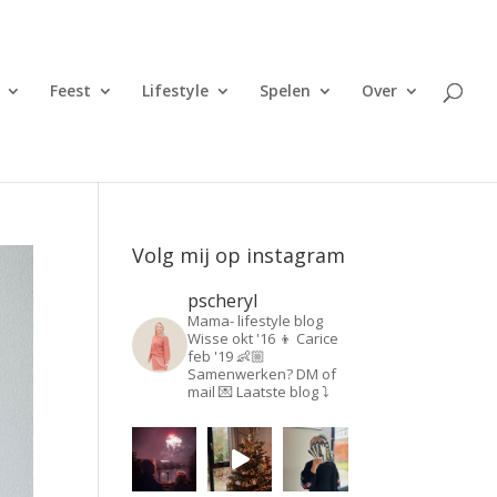
Feest
Lifestyle
Spelen
Over
Volg mij op instagram
pscheryl
Mama- lifestyle blog
Wisse okt '16 👦
Carice
feb '19 👶🏼
Samenwerken? DM of
mail 💌
Laatste blog ⤵️