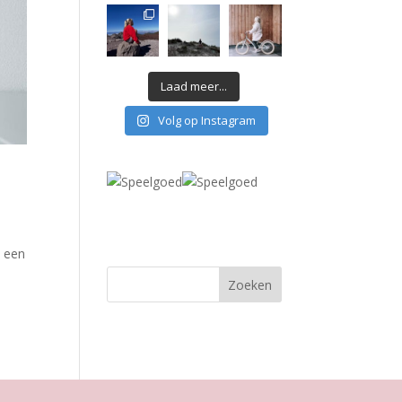
Laad meer...
Volg op Instagram
m een