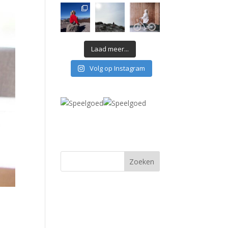
Laad meer...
Volg op Instagram