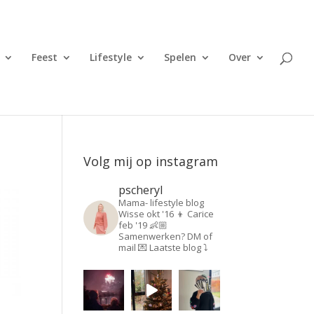
Feest
Lifestyle
Spelen
Over
Volg mij op instagram
pscheryl
Mama- lifestyle blog
Wisse okt '16 👦
Carice
feb '19 👶🏼
Samenwerken? DM of
mail 💌
Laatste blog ⤵️