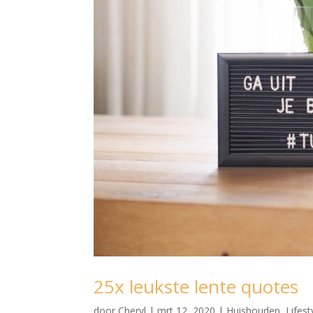
25x leukste lente quotes
door
Cheryl
|
mrt 12, 2020
|
Huishouden
,
Lifest