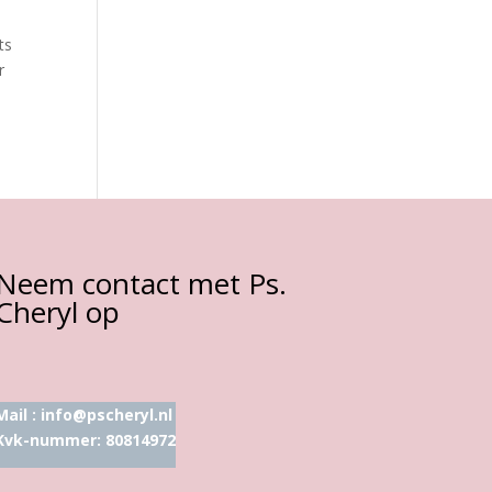
ts
r
Neem contact met Ps.
Cheryl op
Mail :
info@pscheryl.nl
Kvk-nummer: 80814972