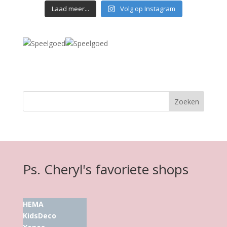
Laad meer...
Volg op Instagram
Ps. Cheryl's favoriete shops
HEMA
KidsDeco