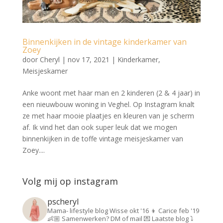
Binnenkijken in de vintage kinderkamer van
Zoey
door
Cheryl
|
nov 17, 2021
|
Kinderkamer
,
Meisjeskamer
Anke woont met haar man en 2 kinderen (2 & 4 jaar) in
een nieuwbouw woning in Veghel. Op Instagram knalt
ze met haar mooie plaatjes en kleuren van je scherm
af. Ik vind het dan ook super leuk dat we mogen
binnenkijken in de toffe vintage meisjeskamer van
Zoey....
Volg mij op instagram
pscheryl
Mama- lifestyle blog
Wisse okt '16 👦
Carice feb '19
👶🏼
Samenwerken? DM of mail 💌
Laatste blog ⤵️