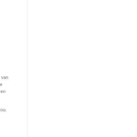
n van
de
een
jou.