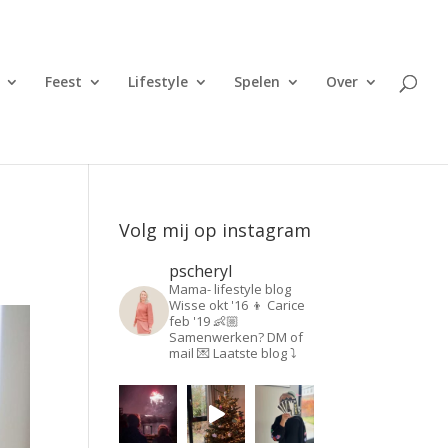
Feest
Lifestyle
Spelen
Over
Volg mij op instagram
pscheryl
Mama- lifestyle blog
Wisse okt '16 👦
Carice
feb '19 👶🏼
Samenwerken? DM of
mail 💌
Laatste blog ⤵️