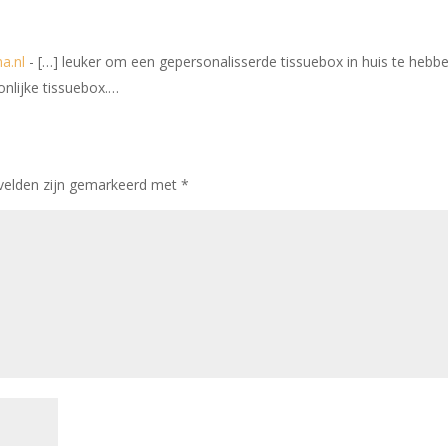
a.nl
- […] leuker om een gepersonalisserde tissuebox in huis te hebbe
nlijke tissuebox.…
 velden zijn gemarkeerd met
*