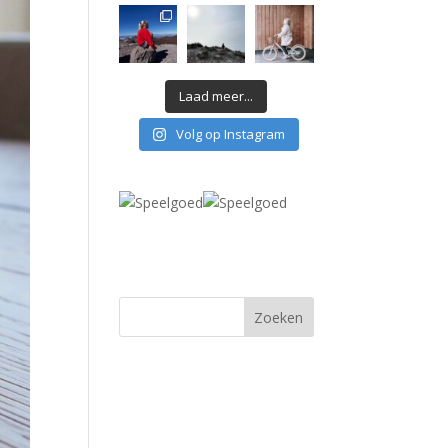
Laad meer...
Volg op Instagram