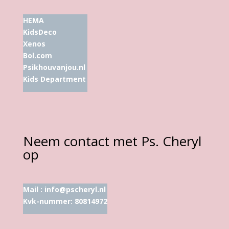
HEMA
KidsDeco
Xenos
Bol.com
Psikhouvanjou.nl
Kids Department
Neem contact met Ps. Cheryl
op
Mail :
info@pscheryl.nl
Kvk-nummer: 80814972