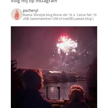
Volg mij op instagram
pscheryl
Mama- lifestyle blog
Wisse okt '16 👦
Carice feb '19
👶🏼
Samenwerken? DM of mail 💌
Laatste blog ⤵️