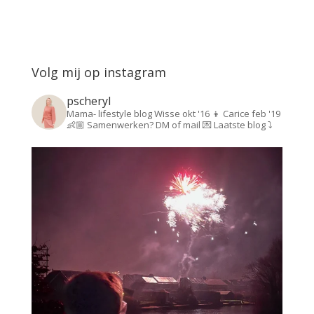
Volg mij op instagram
pscheryl
Mama- lifestyle blog
Wisse okt '16 👦
Carice feb '19
👶🏼
Samenwerken? DM of mail 💌
Laatste blog ⤵️