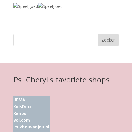
Ps. Cheryl's favoriete shops
HEMA
KidsDeco
Xenos
Bol.com
Psikhouvanjou.nl