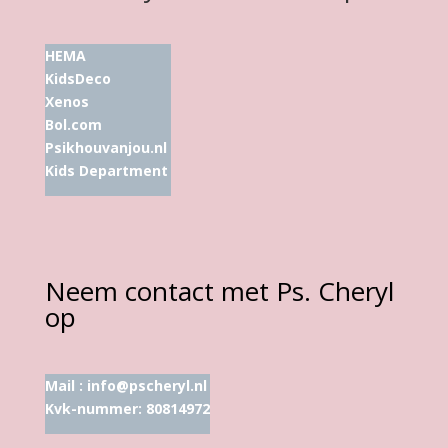
HEMA
KidsDeco
Xenos
Bol.com
Psikhouvanjou.nl
Kids Department
Neem contact met Ps. Cheryl
op
Mail :
info@pscheryl.nl
Kvk-nummer: 80814972