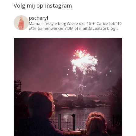
Volg mij op instagram
pscheryl
Mama- lifestyle blog
Wisse okt '16 👦
Carice feb '19
👶🏼
Samenwerken? DM of mail 💌
Laatste blog ⤵️