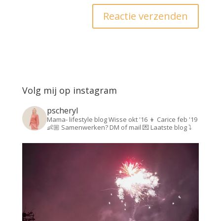
Volg mij op instagram
pscheryl
Mama- lifestyle blog
Wisse okt '16 👦
Carice feb '19
👶🏼
Samenwerken? DM of mail 💌
Laatste blog ⤵️