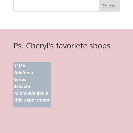
Ps. Cheryl's favoriete shops
HEMA
KidsDeco
Xenos
Bol.com
Psikhouvanjou.nl
Kids Department