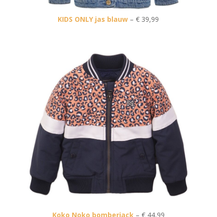
KIDS ONLY jas blauw
– € 39,99
Koko Noko bomberjack
– € 44,99