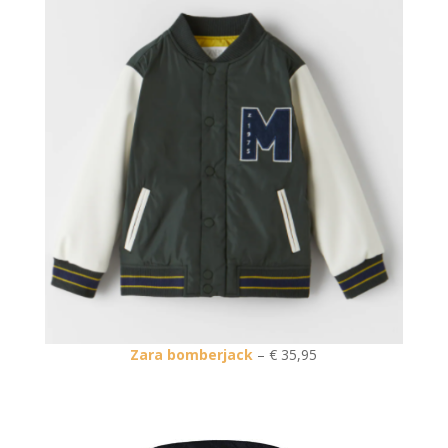
Zara bomberjack
– € 35,95