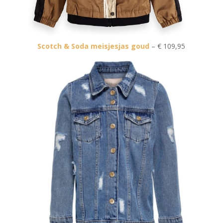
Scotch & Soda meisjesjas goud
– € 109,95