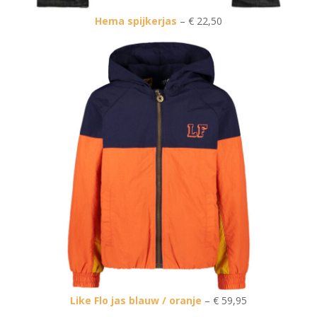
Hema spijkerjas
– € 22,50
Like Flo jas blauw / oranje
– € 59,95