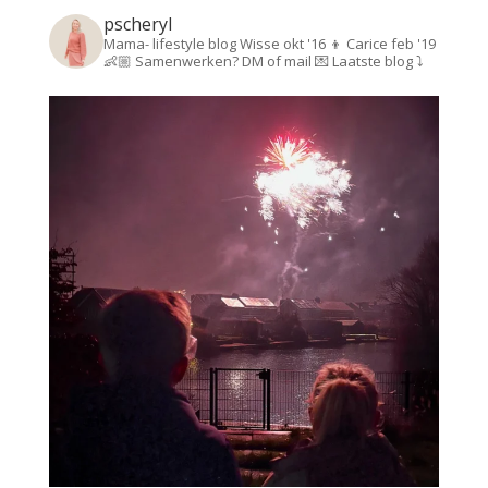
pscheryl
Mama- lifestyle blog
Wisse okt '16 👦
Carice feb '19
👶🏼
Samenwerken? DM of mail 💌
Laatste blog ⤵️