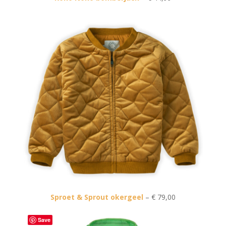
Sproet & Sprout okergeel
– € 79,00
Save