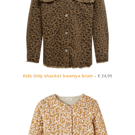
Kids Only shacket konmya bruin
– € 34,99