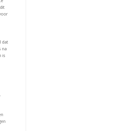
te
dit
 voor
l dat
s na
 is
f
en
jgen