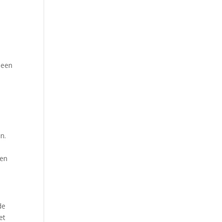
 een
n.
.
een
de
et