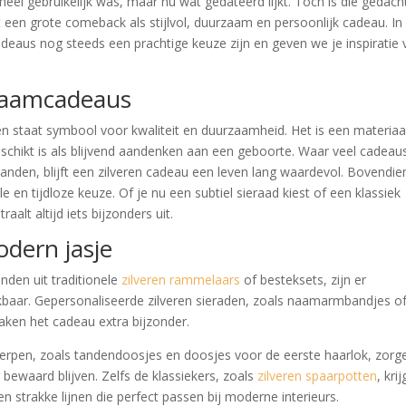
eel gebruikelijk was, maar nu wat gedateerd lijkt. Toch is die gedach
st een grote comeback als stijlvol, duurzaam en persoonlijk cadeau. In 
adeaus nog steeds een prachtige keuze zijn en geven we je inspiratie
kraamcadeaus
en staat symbool voor kwaliteit en duurzaamheid. Het is een materiaa
schikt is als blijvend aandenken aan een geboorte. Waar veel cadeau
landen, blijft een zilveren cadeau een leven lang waardevol. Bovendien
le en tijdloze keuze. Of je nu een subtiel sieraad kiest of een klassiek
alt altijd iets bijzonders uit.
odern jasje
den uit traditionele
zilveren rammelaars
of besteksets, zijn er
baar. Gepersonaliseerde zilveren sieraden, zoals naamarmbandjes o
maken het cadeau extra bijzonder.
rwerpen, zoals tandendoosjes en doosjes voor de eerste haarlok, zorg
 bewaard blijven. Zelfs de klassiekers, zoals
zilveren spaarpotten
, kri
strakke lijnen die perfect passen bij moderne interieurs.