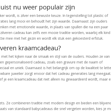
uist nu weer populair zijn
er wordt, is zilver een bewuste keuze. In tegenstelling tot plastic of
neraties lang mooi en behoudt het zijn waarde. Daarnaast zijn ouders
enken met emotionele waarde, in plaats van spullen die na een paar
lveren cadeau kan zelfs een mooie traditie worden, waarbij elk kind
lectie mee met het gezin en wordt elk stuk een gekoesterd erfstuk.
zilveren kraamcadeau?
 met het kijken naar de smaak en stijl van de ouders. Houden ze van
? Een gepersonaliseerd cadeau, zoals een gravure met de naam of
aal en uniek. Daarnaast is het belangrijk om op de kwaliteit te lette
ouwbare juwelier zorgt ervoor dat het cadeau generaties lang meegaat
ef je een kraamcadeau dat niet alleen nu gewaardeerd wordt, maar 
ets. Ze combineren traditie met modern design en bieden een blijven
plaats van standaard babycadeaus die snel vergeten worden, kies je m