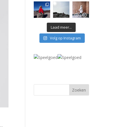
Laad meer...
Volg op Instagram