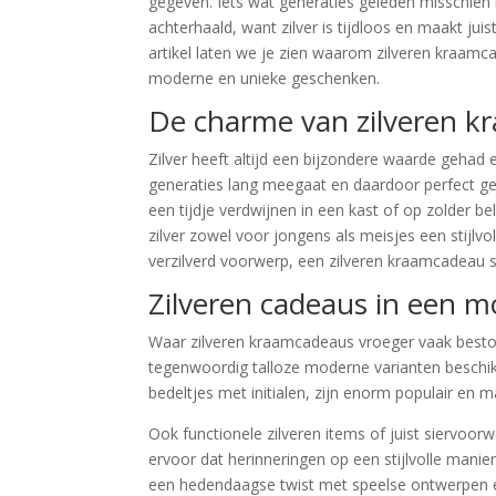
gegeven. Iets wat generaties geleden misschien h
achterhaald, want zilver is tijdloos en maakt jui
artikel laten we je zien waarom zilveren kraamc
moderne en unieke geschenken.
De charme van zilveren 
Zilver heeft altijd een bijzondere waarde gehad 
generaties lang meegaat en daardoor perfect ge
een tijdje verdwijnen in een kast of op zolder be
zilver zowel voor jongens als meisjes een stijlvol
verzilverd voorwerp, een zilveren kraamcadeau stra
Zilveren cadeaus in een m
Waar zilveren kraamcadeaus vroeger vaak beston
tegenwoordig talloze moderne varianten beschik
bedeltjes met initialen, zijn enorm populair en 
Ook functionele zilveren items of juist siervoo
ervoor dat herinneringen op een stijlvolle manier
een hedendaagse twist met speelse ontwerpen en 