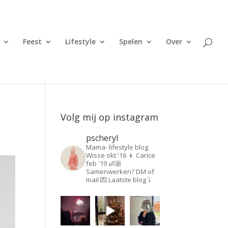
Feest
Lifestyle
Spelen
Over
Volg mij op instagram
pscheryl
Mama- lifestyle blog
Wisse okt '16 👦
Carice
feb '19 👶🏼
Samenwerken? DM of
mail 💌
Laatste blog ⤵️