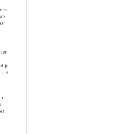
 een
 om
aar
 aan
at je
 ziet
en
o
ies