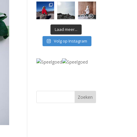
Laad meer...
Volg op Instagram