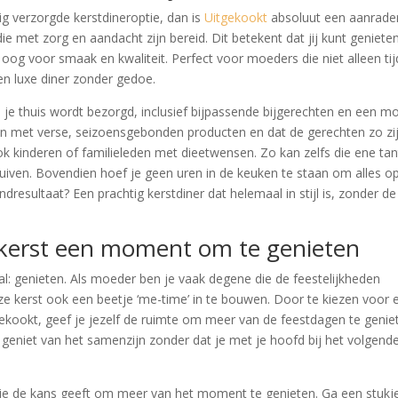
ig verzorgde kerstdineroptie, dan is
Uitgekookt
absoluut een aanrader
ie met zorg en aandacht zijn bereid. Dit betekent dat jij kunt geniete
og voor smaak en kwaliteit. Perfect voor moeders die niet alleen tij
en luxe diner zonder gedoe.
ij je thuis wordt bezorgd, inclusief bijpassende bijgerechten en een m
ken met verse, seizoensgebonden producten en dat de gerechten zo zi
 kinderen of familieleden met dieetwensen. Zo kan zelfs die ene tan
iven. Bovendien hoef je geen uren in de keuken te staan om alles op
ndresultaat? Een prachtig kerstdiner dat helemaal in stijl is, zonder de
n kerst een moment om te genieten
al: genieten. Als moeder ben je vaak degene die de feestelijkheden
e kerst ook een beetje ‘me-time’ in te bouwen. Door te kiezen voor 
gekookt, geef je jezelf de ruimte om meer van de feestdagen te genie
 geniet van het samenzijn zonder dat je met je hoofd bij het volgend
t je de kans geeft om meer van het moment te genieten. Ga een stukj