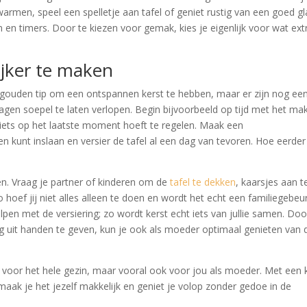
armen, speel een spelletje aan tafel of geniet rustig van een goed gl
 en timers. Door te kiezen voor gemak, kies je eigenlijk voor wat ext
ijker te maken
é gouden tip om een ontspannen kerst te hebben, maar er zijn nog ee
agen soepel te laten verlopen. Begin bijvoorbeeld op tijd met het ma
 niets op het laatste moment hoeft te regelen. Maak een
n kunt inslaan en versier de tafel al een dag van tevoren. Hoe eerder
en. Vraag je partner of kinderen om de
tafel te dekken
, kaarsjes aan t
 hoef jij niet alles alleen te doen en wordt het echt een familiegebeu
lpen met de versiering; zo wordt kerst echt iets van jullie samen. Doo
 uit handen te geven, kun je ook als moeder optimaal genieten van 
 – voor het hele gezin, maar vooral ook voor jou als moeder. Met een 
maak je het jezelf makkelijk en geniet je volop zonder gedoe in de