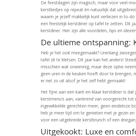
De feestdagen zijn magisch, maar voor veel moe
kerstliedjes op repeat én natuurlijk dat uitgebre
waarin je jezelf makkelijk kunt verliezen in to-d
een feestelijk kerstdiner op tafel te zetten. Dit
kerstdiner. Hier zijn alle voordelen, tips en ide
De ultieme ontspanning: K
Heb je het ooit meegemaakt? Urenlang zwoegen in
tafel zit te kletsen. Dit jaar kan het anders! S
misschien wat onwennig, maar deze optie neemt 
geen uren in de keuken hoeft door te brengen, maa
er net zo uit alsof je het zelf hebt gemaakt!
Het fijne aan een kant-en-klaar kerstdiner is dat
kerstmenu’s aan, variërend van voorgerecht tot
ingewikkelde gerechten meer, geen eindeloze bo
heb je meer tijd om te genieten met je gezin en
voor een uitgebreide kerstbrunch of een driegang
Uitgekookt: Luxe en comfo