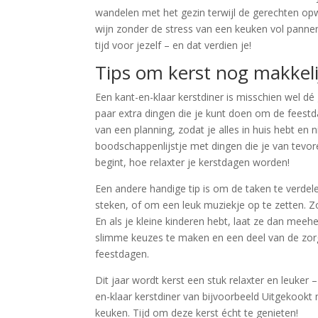
wandelen met het gezin terwijl de gerechten opw
wijn zonder de stress van een keuken vol pannen
tijd voor jezelf – en dat verdien je!
Tips om kerst nog makkel
Een kant-en-klaar kerstdiner is misschien wel d
paar extra dingen die je kunt doen om de feestd
van een planning, zodat je alles in huis hebt en
boodschappenlijstje met dingen die je van tevore
begint, hoe relaxter je kerstdagen worden!
Een andere handige tip is om de taken te verdel
steken, of om een leuk muziekje op te zetten. Zo
En als je kleine kinderen hebt, laat ze dan meehe
slimme keuzes te maken en een deel van de zorg
feestdagen.
Dit jaar wordt kerst een stuk relaxter en leuker
en-klaar kerstdiner van bijvoorbeeld Uitgekookt 
keuken. Tijd om deze kerst écht te genieten!