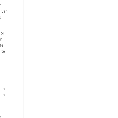
.
n van
d
ooi
jn
te
 te
een
ten.
e
e