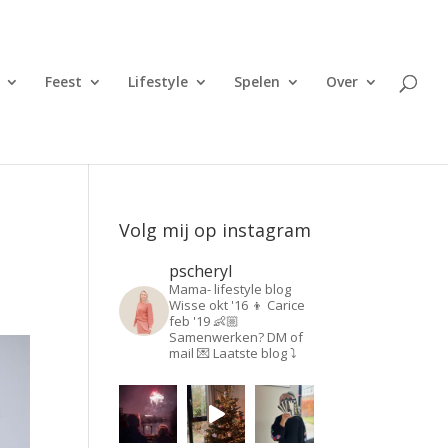
Feest
Lifestyle
Spelen
Over
Volg mij op instagram
pscheryl
Mama- lifestyle blog
Wisse okt '16 👦
Carice
feb '19 👶🏼
Samenwerken? DM of
mail 💌
Laatste blog ⤵️