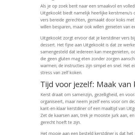
Als je op zoek bent naar een smaakvol en volled
Uitgekookt biedt namelijk heerlijke kerstmenu’s d
vers bereide gerechten, gemaakt door koks met o
willen besparen, maar ook willen genieten van e
Uitgekookt zorgt ervoor dat je kerstdiner vers b
dessert. Het fijne aan Uitgekookt is dat ze wer
samengesteld dat iedereen kan meegenieten, ook
die geen gluten mag eten zonder zorgen aanschu
warmen; de instructies zijn simpel en snel. Het ei
stress van zelf koken.
Tijd voor jezelf: Maak va
Kerst draait om samenzijn, gezelligheid, en voor
organiseert, maar neem jezelf eens voor om dez
kant-en-klaar kerstdiner of een maaltijd van Uit
Zet de kaarsen aan, trek je mooiste jurk aan, en
gerecht hoeft te zijn.
Het mooie aan een besteld kerstdiner is dat he