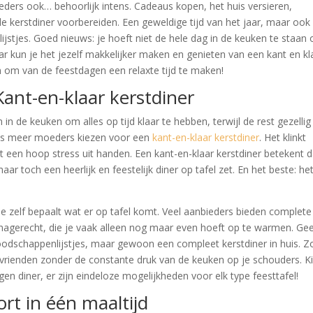
ders ook… behoorlijk intens. Cadeaus kopen, het huis versieren,
ide kerstdiner voorbereiden. Een geweldige tijd van het jaar, maar ook
o lijstjes. Goed nieuws: je hoeft niet de hele dag in de keuken te staan
 jaar kun je het jezelf makkelijker maken en genieten van een kant en kl
eën om van de feestdagen een relaxte tijd te maken!
ant-en-klaar kerstdiner
 de keuken om alles op tijd klaar te hebben, terwijl de rest gezellig
teeds meer moeders kiezen voor een
kant-en-klaar kerstdiner
. Het klinkt
een hoop stress uit handen. Een kant-en-klaar kerstdiner betekent d
r toch een heerlijk en feestelijk diner op tafel zet. En het beste: het
 je zelf bepaalt wat er op tafel komt. Veel aanbieders bieden complete
 nagerecht, die je vaak alleen nog maar even hoeft op te warmen. Ge
odschappenlijstjes, maar gewoon een compleet kerstdiner in huis. Z
 vrienden zonder de constante druk van de keuken op je schouders. K
en diner, er zijn eindeloze mogelijkheden voor elk type feesttafel!
rt in één maaltijd