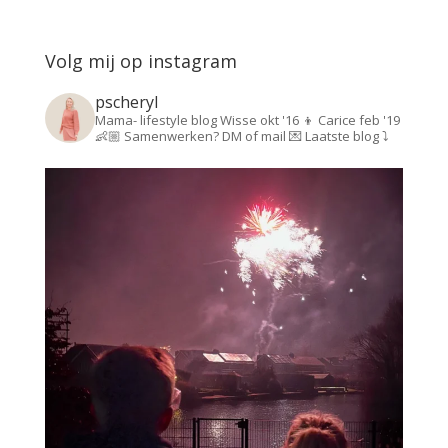
Volg mij op instagram
pscheryl
Mama- lifestyle blog
Wisse okt '16 👦
Carice feb '19
👶🏼
Samenwerken? DM of mail 💌
Laatste blog ⤵️