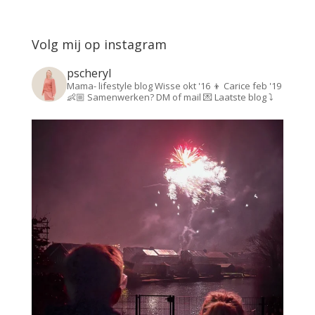
Volg mij op instagram
pscheryl
Mama- lifestyle blog
Wisse okt '16 👦
Carice feb '19
👶🏼
Samenwerken? DM of mail 💌
Laatste blog ⤵️