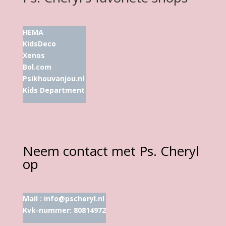
HEMA
KidsDeco
Xenos
Bol.com
Psikhouvanjou.nl
Kids Department
Neem contact met Ps. Cheryl
op
Mail :
info@pscheryl.nl
Kvk-nummer: 80814972