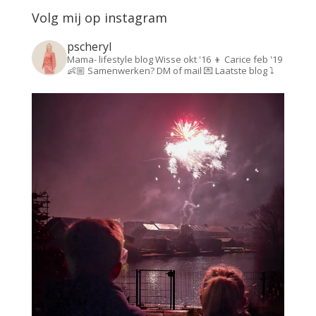
Volg mij op instagram
pscheryl
Mama- lifestyle blog
Wisse okt '16 👦
Carice feb '19
👶🏼
Samenwerken? DM of mail 💌
Laatste blog ⤵️