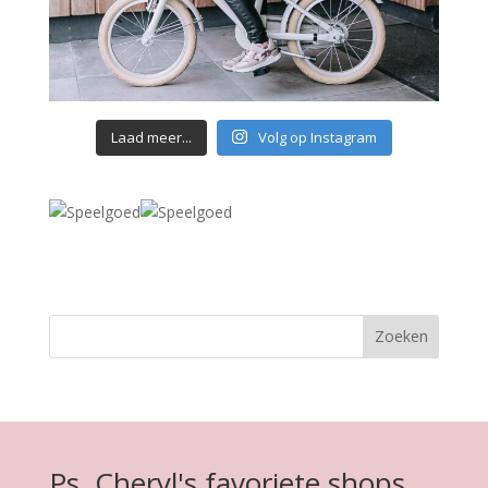
Laad meer...
Volg op Instagram
Ps. Cheryl's favoriete shops