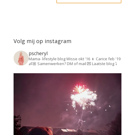
Volg mij op instagram
pscheryl
Mama- lifestyle blog
Wisse okt '16 👦
Carice feb '19
👶🏼
Samenwerken? DM of mail 💌
Laatste blog ⤵️