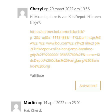
Cheryl
op 29 maart 2022 om 19:56
Hi Miranda, deze is van KidsDepot. Hier een
linkje*:
https://partner.bol.com/click/click?
p=2&t=url&s=1113488&f=TXL&url=https%3
A%2F%2Fwww.bol.com%2Fnl%2Fnl%2Fp%
2Fkidsdepot-collas-hanglamp-bamboe-
grijs%2F9200000105633760%2F&name=Ki
dsDepot%20Collas%20Hanglamp%20Bam
boe%20Grijs
*affiliate
Antwoord
Marlin
op 14 april 2022 om 23:04
Hai, Cheryl,