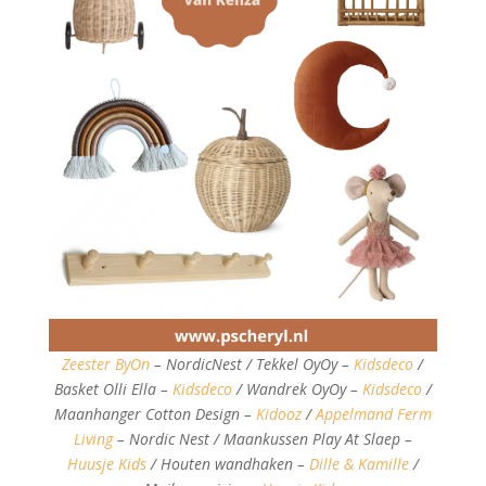
Zeester ByOn
– NordicNest / Tekkel OyOy –
Kidsdeco
/
Basket Olli Ella –
Kidsdeco
/ Wandrek OyOy –
Kidsdeco
/
Maanhanger Cotton Design –
Kidooz
/
Appelmand Ferm
Living
– Nordic Nest / Maankussen Play At Slaep –
Huusje Kids
/ Houten wandhaken –
Dille & Kamille
/