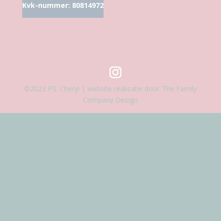
Kvk-nummer: 80814972
©2023 PS. Cheryl | website realisatie door The Family
Company Design