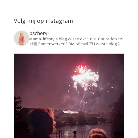
Volg mij op instagram
pscheryl
Mama- lifestyle blog
Wisse okt '16 👦
Carice feb '19
👶🏼
Samenwerken? DM of mail 💌
Laatste blog ⤵️