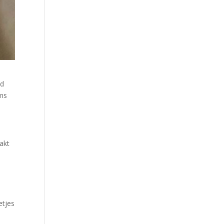
jd
oms
akt
etjes