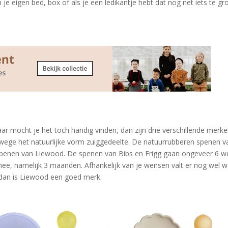
n je eigen bed, box of als je een ledikantje hebt dat nog net iets te gr
ar mocht je het toch handig vinden, dan zijn drie verschillende merk
wege het natuurlijke vorm zuiggedeelte. De natuurrubberen spenen v
n spenen van Liewood. De spenen van Bibs en Frigg gaan ongeveer 6 
e, namelijk 3 maanden. Afhankelijk van je wensen valt er nog wel w
 dan is Liewood een goed merk.