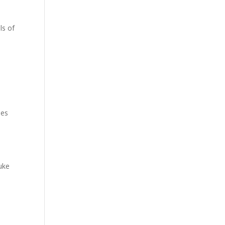
ls of
jes
uke