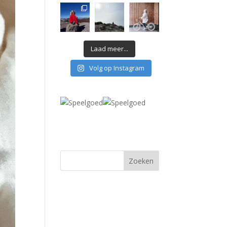
Laad meer...
Volg op Instagram