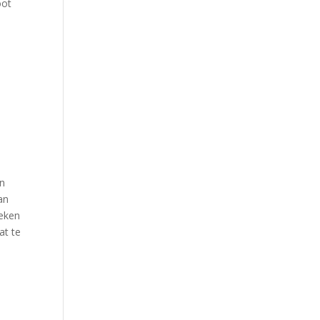
oot
en
an
weken
at te