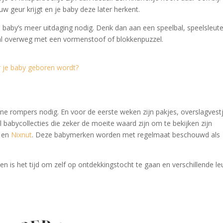
uw geur krijgt en je baby deze later herkent.
baby’s meer uitdaging nodig. Denk dan aan een speelbal, speelsleute
e al overweg met een vormenstoof of blokkenpuzzel.
r je baby geboren wordt?
fijne rompers nodig. En voor de eerste weken zijn pakjes, overslagvest
l babycollecties die zeker de moeite waard zijn om te bekijken zijn
, en
Nixnut
. Deze babymerken worden met regelmaat beschouwd als
n is het tijd om zelf op ontdekkingstocht te gaan en verschillende le