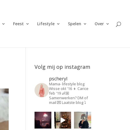
Feest
Lifestyle
Spelen
Over
Volg mij op instagram
pscheryl
Mama- lifestyle blog
Wisse okt '16 👦
Carice
feb '19 👶🏼
Samenwerken? DM of
mail 💌
Laatste blog ⤵️