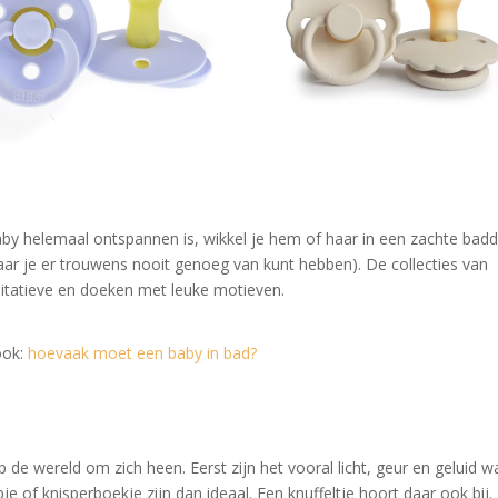
baby helemaal ontspannen is, wikkel je hem of haar in een zachte bad
aar je er trouwens nooit genoeg van kunt hebben). De collecties van
tatieve en doeken met leuke motieven.
ook:
hoevaak moet een baby in bad?
p de wereld om zich heen. Eerst zijn het vooral licht, geur en geluid w
e of knisperboekje zijn dan ideaal. Een knuffeltje hoort daar ook bij.