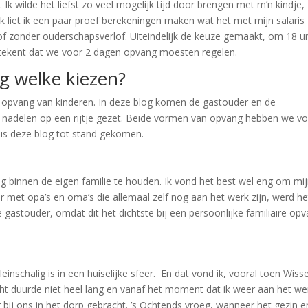
 Ik wilde het liefst zo veel mogelijk tijd door brengen met m’n kindje,
rk liet ik een paar proef berekeningen maken wat het met mijn salaris
f zonder ouderschapsverlof. Uiteindelijk de keuze gemaakt, om 18 u
betekent dat we voor 2 dagen opvang moesten regelen.
g welke kiezen?
an opvang van kinderen. In deze blog komen de gastouder en de
n nadelen op een rijtje gezet. Beide vormen van opvang hebben we v
is deze blog tot stand gekomen.
binnen de eigen familie te houden. Ik vond het best wel eng om mi
ar met opa’s en oma’s die allemaal zelf nog aan het werk zijn, werd he
gastouder, omdat dit het dichtste bij een persoonlijke familiaire op
einschalig is in een huiselijke sfeer. En dat vond ik, vooral toen Wiss
ocht duurde niet heel lang en vanaf het moment dat ik weer aan het we
j ons in het dorp gebracht. ’s Ochtends vroeg, wanneer het gezin e