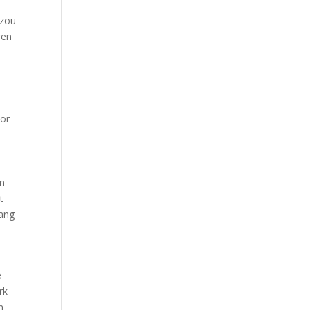
 zou
ren
oor
jn
t
vang
e
rk
n