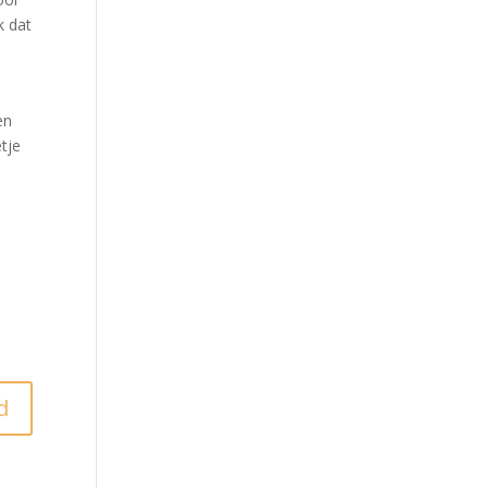
k dat
en
tje
d