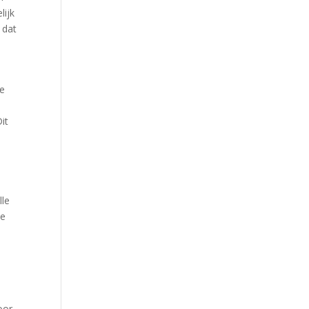
lijk
 dat
we
it
lle
de
oor