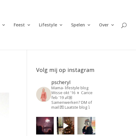
Feest
Lifestyle
Spelen
Over
Volg mij op instagram
pscheryl
Mama- lifestyle blog
Wisse okt '16 👦
Carice
feb '19 👶🏼
Samenwerken? DM of
mail 💌
Laatste blog ⤵️