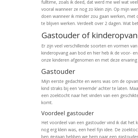
fulltime, zoals ik deed, dat werd me wel wat veel.
vooral wanneer ze nog zo klein zijn. Op mijn we
doen wanneer ik minder zou gaan werken, met o
te blijven werken. Verdeelt over 2 dagen. Wat 
Gastouder of kinderopvan
Er zijn veel verschillende soorten en vormen v
kinderopvang aan bod en hier heb ik de voor- e
onze kinderen afgenomen en met deze ervaring 
Gastouder
Mijn eerste gedachte en wens was om de opvang 
kind straks bij een ‘vreemde’ achter te laten. Ma
een zoektocht naar het vinden van een geschikte 
komt.
Voordeel gastouder
Het voordeel van een gastouder vind ik dat het kl
nog erg klein was, een heel fijn idee. De zoekt
ben gegaan hebben we hem naar een gastouder bi