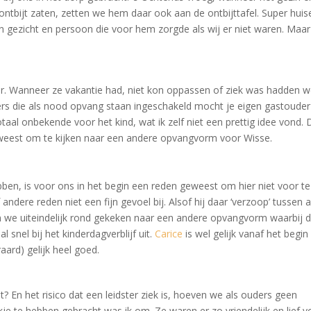
ntbijt zaten, zetten we hem daar ook aan de ontbijttafel. Super huise
én gezicht en persoon die voor hem zorgde als wij er niet waren. Maar
r. Wanneer ze vakantie had, niet kon oppassen of ziek was hadden 
ders die als nood opvang staan ingeschakeld mocht je eigen gastouder
taal onbekende voor het kind, wat ik zelf niet een prettig idee vond. D
weest om te kijken naar een andere opvangvorm voor Wisse.
ben, is voor ons in het begin een reden geweest om hier niet voor te
ndere reden niet een fijn gevoel bij. Alsof hij daar ‘verzoop’ tussen a
 we uiteindelijk rond gekeken naar een andere opvangvorm waarbij 
 snel bij het kinderdagverblijf uit.
Carice
is wel gelijk vanaf het begin
raard) gelijk heel goed.
t? En het risico dat een leidster ziek is, hoeven we als ouders geen
 te hebben gebracht was ik om. Ze waren er zo vriendelijk en lief v