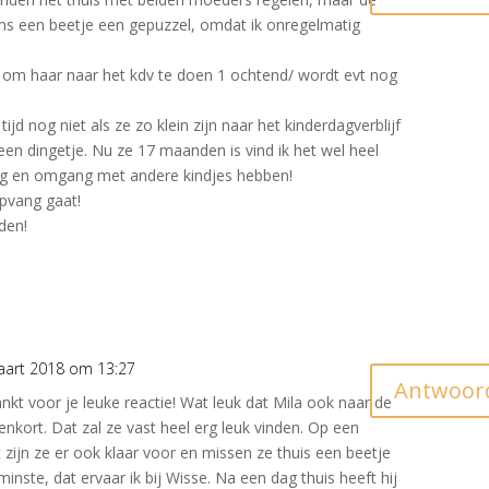
ms een beetje een gepuzzel, omdat ik onregelmatig
 om haar naar het kdv te doen 1 ochtend/ wordt evt nog
ijd nog niet als ze zo klein zijn naar het kinderdagverblijf
t een dingetje. Nu ze 17 maanden is vind ik het wel heel
ng en omgang met andere kindjes hebben!
pvang gaat!
den!
aart 2018 om 13:27
Antwoor
nkt voor je leuke reactie! Wat leuk dat Mila ook naar de
nkort. Dat zal ze vast heel erg leuk vinden. Op een
ijn ze er ook klaar voor en missen ze thuis een beetje
inste, dat ervaar ik bij Wisse. Na een dag thuis heeft hij