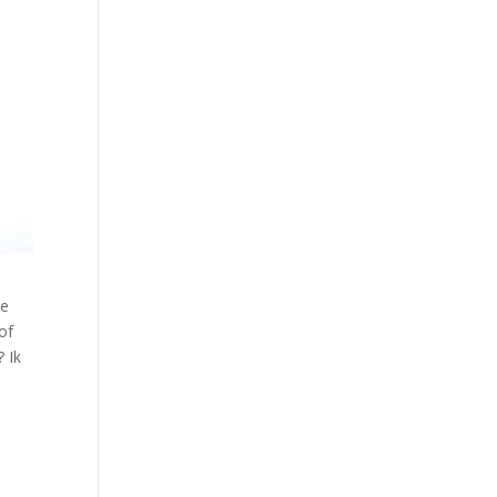
je
of
? Ik