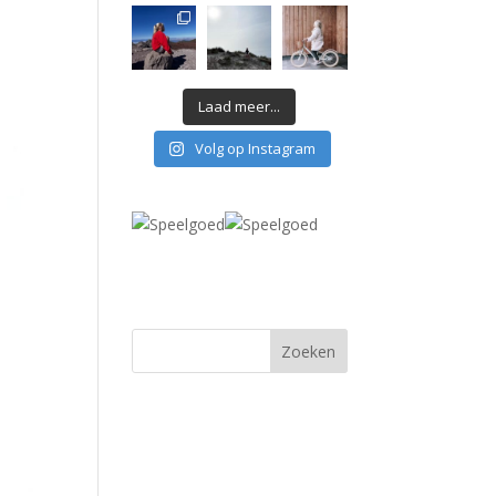
Laad meer...
Volg op Instagram