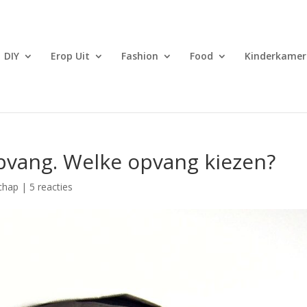
DIY
Erop Uit
Fashion
Food
Kinderkamer
pvang. Welke opvang kiezen?
chap
|
5 reacties