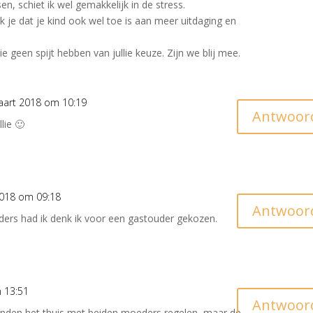
n, schiet ik wel gemakkelijk in de stress.
e dat je kind ook wel toe is aan meer uitdaging en
ie geen spijt hebben van jullie keuze. Zijn we blij mee.
aart 2018 om 10:19
Antwoor
lie 🙂
2018 om 09:18
Antwoor
 anders had ik denk ik voor een gastouder gekozen.
 13:51
Antwoor
konden het thuis met beiden moeders regelen, maar de