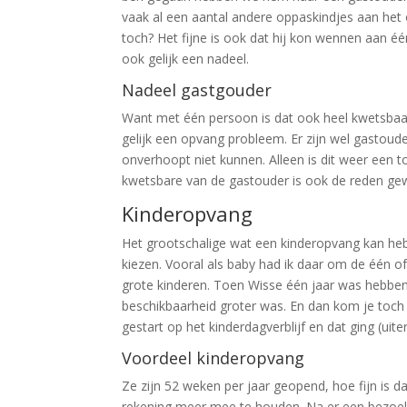
vaak al een aantal andere oppaskindjes aan het o
toch? Het fijne is ook dat hij kon wennen aan é
ook gelijk een nadeel.
Nadeel gastgouder
Want met één persoon is dat ook heel kwetsbaa
gelijk een opvang probleem. Er zijn wel gastou
onverhoopt niet kunnen. Alleen is dit weer een to
kwetsbare van de gastouder is ook de reden ge
Kinderopvang
Het grootschalige wat een kinderopvang kan heb
kiezen. Vooral als baby had ik daar om de één of a
grote kinderen. Toen Wisse één jaar was hebben
beschikbaarheid groter was. En dan kom je toch al
gestart op het kinderdagverblijf en dat ging (uite
Voordeel kinderopvang
Ze zijn 52 weken per jaar geopend, hoe fijn is da
rekening meer mee te houden. Na er een bezoekje