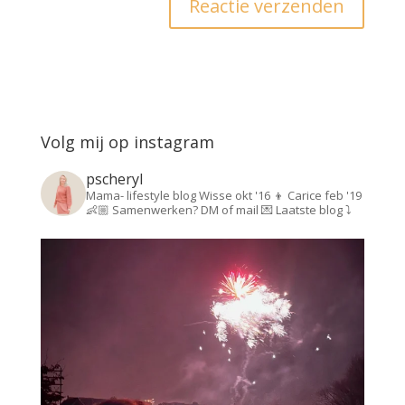
Volg mij op instagram
pscheryl
Mama- lifestyle blog
Wisse okt '16 👦
Carice feb '19
👶🏼
Samenwerken? DM of mail 💌
Laatste blog ⤵️