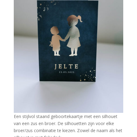
Een stijlvol staand geboortekaartje met een silhouet
van een zus en broer. De silhouetten zijn voor elke
broer/zus combinatie te kiezen. Zowel de naam als het