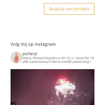
Volg mij op instagram
pscheryl
Mama- lifestyle blog
Wisse okt '16 👦
Carice feb '19
👶🏼
Samenwerken? DM of mail 💌
Laatste blog ⤵️