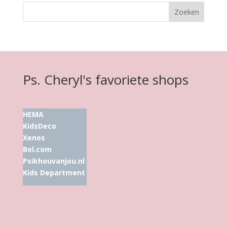
Ps. Cheryl's favoriete shops
HEMA
KidsDeco
Xenos
Bol.com
Psikhouvanjou.nl
Kids Department