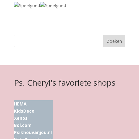
Ps. Cheryl's favoriete shops
HEMA
KidsDeco
Xenos
Bol.com
Psikhouvanjou.nl