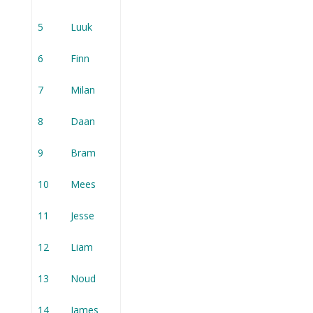
5
Luuk
6
Finn
7
Milan
8
Daan
9
Bram
10
Mees
11
Jesse
12
Liam
13
Noud
14
James