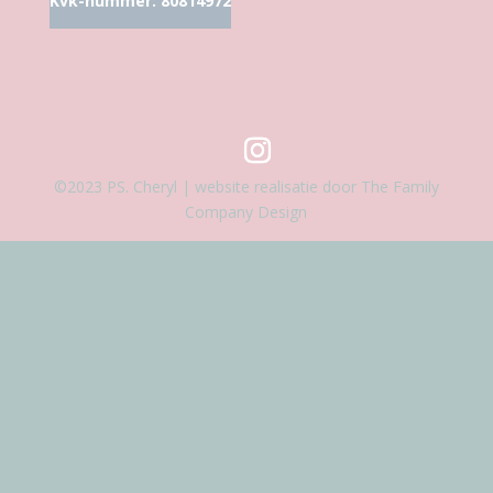
Kvk-nummer: 80814972
©2023 PS. Cheryl | website realisatie door The Family
Company Design