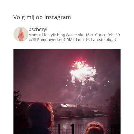
Volg mij op instagram
pscheryl
Mama- lifestyle blog
Wisse okt '16 👦
Carice feb '19
👶🏼
Samenwerken? DM of mail 💌
Laatste blog ⤵️