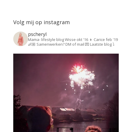
Volg mij op instagram
pscheryl
Mama- lifestyle blog
Wisse okt '16 👦
Carice feb '19
👶🏼
Samenwerken? DM of mail 💌
Laatste blog ⤵️