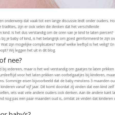
 een onderwerp dat vaak tot een lange discussie leidt onder ouders. H
 tradities, zijn er ook velen die denken dat het verschillende
kind. Is het dus verstandig om de oren van je kind te laten piercen?
 bij je baby of kind, is het belangrijk om goed geïnformeerd te zijn o
 Wat zijn mogelijke complicaties? Vanaf welke leeftijd is het veilig? E
pt? Wij leggen het uit in dit blog.
 of nee?
 bij iedereen, maar is het wel verstandig om gaatjes te laten prikken 
mumleeftijd voor het laten prikken van oorbelgaatjes bij kinderen, maa
rens. Sommige eisen bijvoorbeeld dat de baby minstens 3 maanden o
 kinderen vanaf vijf jaar. Dit komt doordat zij vinden dat een kind zelf
ellen, iets wat vele andere ouders ook denken. Aan de andere kant l
ind nog pas een paar maanden oud is, omdat ze vinden dat kinderen
oor baby’s?