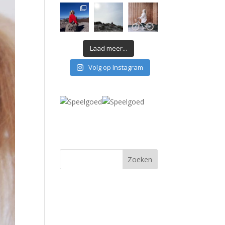
Laad meer...
Volg op Instagram