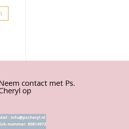
Neem contact met Ps.
Cheryl op
Mail :
info@pscheryl.nl
Kvk-nummer: 80814972