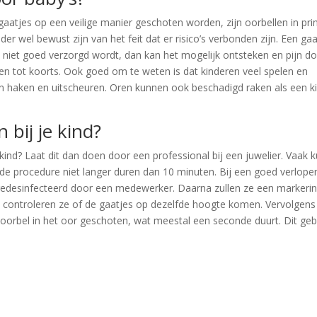
 gaatjes op een veilige manier geschoten worden, zijn oorbellen in pri
uder wel bewust zijn van het feit dat er risico’s verbonden zijn. Een gaa
t niet goed verzorgd wordt, dan kan het mogelijk ontsteken en pijn do
iden tot koorts. Ook goed om te weten is dat kinderen veel spelen en
n haken en uitscheuren. Oren kunnen ook beschadigd raken als een k
 bij je kind?
e kind? Laat dit dan doen door een professional bij een juwelier. Vaak 
l de procedure niet langer duren dan 10 minuten. Bij een goed verlop
 gedesinfecteerd door een medewerker. Daarna zullen ze een markeri
e controleren ze of de gaatjes op dezelfde hoogte komen. Vervolgens
 oorbel in het oor geschoten, wat meestal een seconde duurt. Dit geb