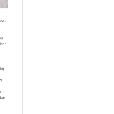
oewel
ver
n hoe
bij
r
ud
aten
 dan