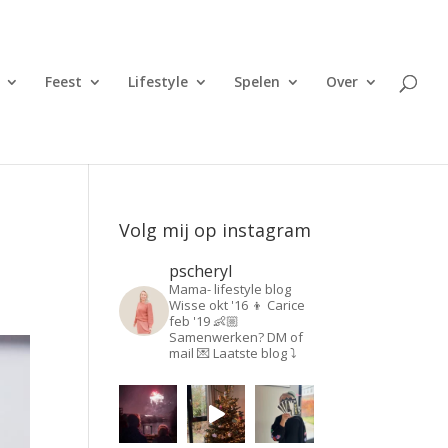
Feest
Lifestyle
Spelen
Over
Volg mij op instagram
pscheryl
Mama- lifestyle blog
Wisse okt '16 👦
Carice
feb '19 👶🏼
Samenwerken? DM of
mail 💌
Laatste blog ⤵️