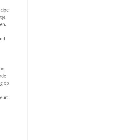
ncipe
tje
en.
ind
kun
ende
ng op
eurt