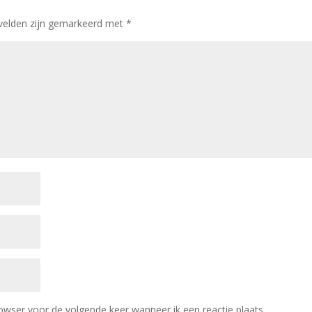
 velden zijn gemarkeerd met
*
owser voor de volgende keer wanneer ik een reactie plaats.