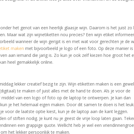
onder het genot van een heerlijk glaasje wijn. Daarom is het juist zo 
. Maar wat zijn wijnetiketten nou precies? Een wijn etiket informeer
voorbeeld wanneer de wijn gerijpt is en met wat voor gerechten je de w
etiket
maken
met bijvoorbeeld je logo of een foto. Op deze manier is
even aan iemand die jarig is. Zo kun je ook zelf kiezen hoe groot het e
an heel gemakkelijk online.
ddag lekker creatief bezig te zijn. Wijn etiketten maken is een gewe
(digitaal) te maken of juist alles met de hand te doen. Als je voor de
or middel van een logo of foto op de laptop te ontwerpen. Je kan dan
 Zo kun je het helemaal eigen maken. Door dit samen te doen is het leu
 je voor de laatste optie kiest, kun je de laptop aan de kant leggen.
en of stiften nodig. Je kunt nu je geest de vrije loop laten gaan. Teke
endinnen een grappige quote. Wellicht heb je wel een vriendinnengro
 om het lekker persoonlijk te maken.