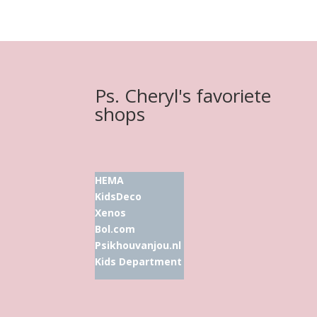
Ps. Cheryl's favoriete
shops
HEMA
KidsDeco
Xenos
Bol.com
Psikhouvanjou.nl
Kids Department