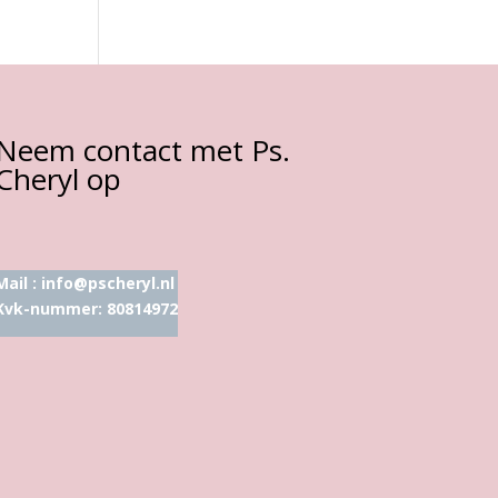
Neem contact met Ps.
Cheryl op
Mail :
info@pscheryl.nl
Kvk-nummer: 80814972