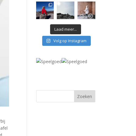
Laad meer...
Volg op Instagram
bij
tafel
id