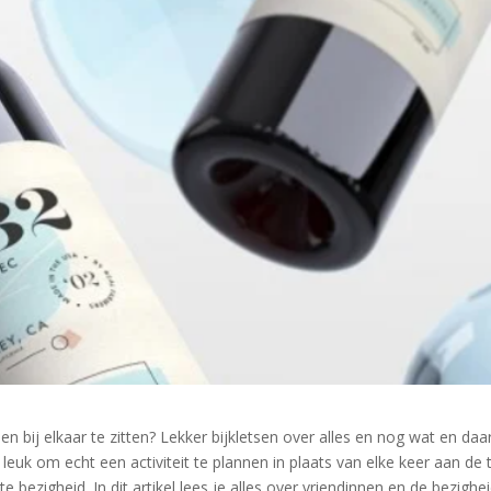
en bij elkaar te zitten? Lekker bijkletsen over alles en nog wat en daar
leuk om echt een activiteit te plannen in plaats van elke keer aan de 
 bezigheid. In dit artikel lees je alles over vriendinnen en de bezighe