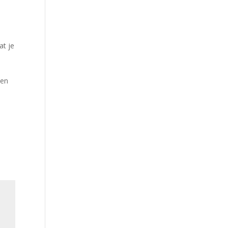
at je
Een