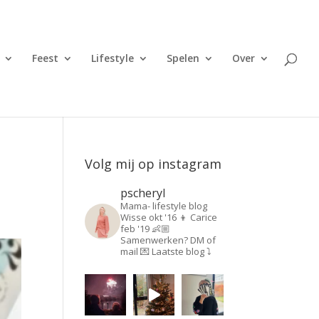
Feest
Lifestyle
Spelen
Over
e
Volg mij op instagram
pscheryl
Mama- lifestyle blog
Wisse okt '16 👦
Carice
feb '19 👶🏼
Samenwerken? DM of
mail 💌
Laatste blog ⤵️