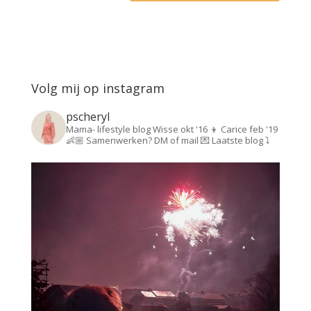
Volg mij op instagram
pscheryl
Mama- lifestyle blog
Wisse okt '16 👦
Carice feb '19
👶🏼
Samenwerken? DM of mail 💌
Laatste blog ⤵️