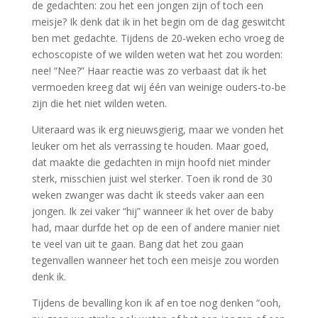
de gedachten: zou het een jongen zijn of toch een
meisje? Ik denk dat ik in het begin om de dag geswitcht
ben met gedachte. Tijdens de 20-weken echo vroeg de
echoscopiste of we wilden weten wat het zou worden:
nee! “Nee?” Haar reactie was zo verbaast dat ik het
vermoeden kreeg dat wij één van weinige ouders-to-be
zijn die het niet wilden weten.
Uiteraard was ik erg nieuwsgierig, maar we vonden het
leuker om het als verrassing te houden. Maar goed,
dat maakte die gedachten in mijn hoofd niet minder
sterk, misschien juist wel sterker. Toen ik rond de 30
weken zwanger was dacht ik steeds vaker aan een
jongen. Ik zei vaker “hij” wanneer ik het over de baby
had, maar durfde het op de een of andere manier niet
te veel van uit te gaan. Bang dat het zou gaan
tegenvallen wanneer het toch een meisje zou worden
denk ik.
Tijdens de bevalling kon ik af en toe nog denken “ooh,