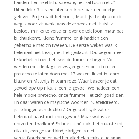
handen. Een heel licht streepje, het zal toch niet…?
Uiteindelijk 3 testen later kon ik het pas een beetje
geloven. En je raadt het nooit, Matthijs die bijna nooit
weg is voor z’n werk, was deze week niet thuis! Ik
besloot ‘m niks te vertellen over de telefoon, maar pas
bij thuiskomt. Kleine frummel en ik hadden een
geheimpje met z’n tweeën. De eerste weken was ik
helemaal niet bezig met het geslacht. Dat begon meer
te kriebelen toen het tweede trimester begon. Wij
werden met de dag nieuwsgieriger en besloten een
pretecho te laten doen met 17 weken. Ik zat in team
blauw en Matthijs in team roze. Waar baseer je dat
gevoel op? Op niks, alleen je gevoel. We hadden een
hele mooie pretecho, onze frummel liet zich goed zien.
En daar waren de magische woorden: “Gefeliciteerd,
jullie krijgen een dochter.” Ongelooflijk, ik zat er
helemaal naast met mijn gevoel! Maar wat is ze
ontzettend welkom! En hoe cliché ook, het maakte mij
niks uit, een gezond kindje krijgen is niet
vanzelfsprekend en wel het allerbelangrijkste. Je snapt