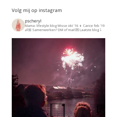
Volg mij op instagram
pscheryl
Mama- lifestyle blog
Wisse okt '16 👦
Carice feb '19
👶🏼
Samenwerken? DM of mail 💌
Laatste blog ⤵️