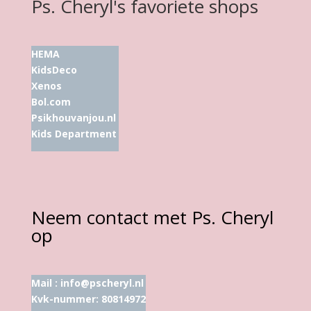
Ps. Cheryl's favoriete shops
HEMA
KidsDeco
Xenos
Bol.com
Psikhouvanjou.nl
Kids Department
Neem contact met Ps. Cheryl
op
Mail :
info@pscheryl.nl
Kvk-nummer: 80814972