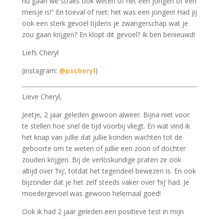
nu gaan we straks ook weten of het een jongen of een
meisje is!” En toeval of niet: het was een jongen! Had jij
ook een sterk gevoel tijdens je zwangerschap wat je
zou gaan krijgen? En klopt dit gevoel? Ik ben benieuwd!
Liefs Cheryl
(instagram:
@pscheryl
)
Lieve Cheryl,
Jeetje, 2 jaar geleden gewoon alweer. Bijna niet voor
te stellen hoe snel de tijd voorbij vliegt. En wat vind ik
het knap van jullie dat jullie konden wachten tot de
geboorte om te weten of jullie een zoon of dochter
zouden krijgen. Bij de verloskundige praten ze ook
altijd over ‘hij’, totdat het tegendeel bewezen is. En ook
bijzonder dat je het zelf steeds vaker over ‘hij’ had. Je
moedergevoel was gewoon helemaal goed!
Ook ik had 2 jaar geleden een positieve test in mijn