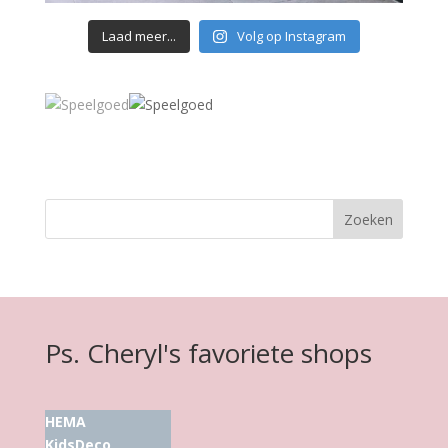
Laad meer...
Volg op Instagram
Ps. Cheryl's favoriete shops
HEMA
KidsDeco