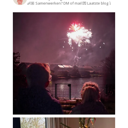
👶🏼
Samenwerken? DM of mail 💌
Laatste blog ⤵️