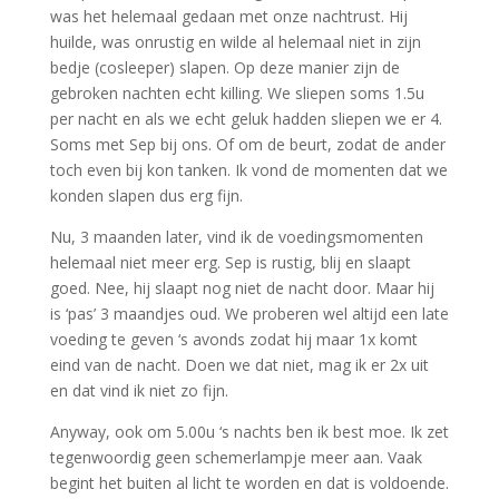
was het helemaal gedaan met onze nachtrust. Hij
huilde, was onrustig en wilde al helemaal niet in zijn
bedje (cosleeper) slapen. Op deze manier zijn de
gebroken nachten echt killing. We sliepen soms 1.5u
per nacht en als we echt geluk hadden sliepen we er 4.
Soms met Sep bij ons. Of om de beurt, zodat de ander
toch even bij kon tanken. Ik vond de momenten dat we
konden slapen dus erg fijn.
Nu, 3 maanden later, vind ik de voedingsmomenten
helemaal niet meer erg. Sep is rustig, blij en slaapt
goed. Nee, hij slaapt nog niet de nacht door. Maar hij
is ‘pas’ 3 maandjes oud. We proberen wel altijd een late
voeding te geven ‘s avonds zodat hij maar 1x komt
eind van de nacht. Doen we dat niet, mag ik er 2x uit
en dat vind ik niet zo fijn.
Anyway, ook om 5.00u ‘s nachts ben ik best moe. Ik zet
tegenwoordig geen schemerlampje meer aan. Vaak
begint het buiten al licht te worden en dat is voldoende.