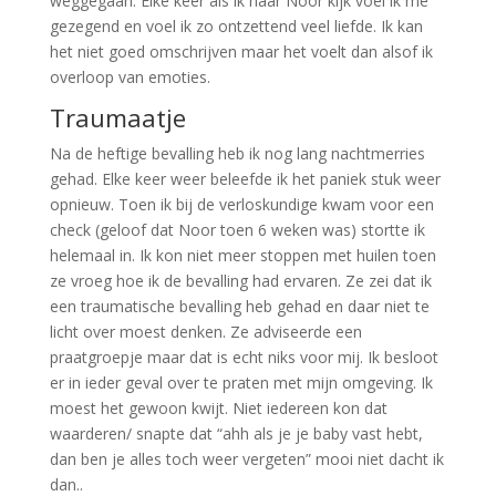
weggegaan. Elke keer als ik naar Noor kijk voel ik me
gezegend en voel ik zo ontzettend veel liefde. Ik kan
het niet goed omschrijven maar het voelt dan alsof ik
overloop van emoties.
Traumaatje
Na de heftige bevalling heb ik nog lang nachtmerries
gehad. Elke keer weer beleefde ik het paniek stuk weer
opnieuw. Toen ik bij de verloskundige kwam voor een
check (geloof dat Noor toen 6 weken was) stortte ik
helemaal in. Ik kon niet meer stoppen met huilen toen
ze vroeg hoe ik de bevalling had ervaren. Ze zei dat ik
een traumatische bevalling heb gehad en daar niet te
licht over moest denken. Ze adviseerde een
praatgroepje maar dat is echt niks voor mij. Ik besloot
er in ieder geval over te praten met mijn omgeving. Ik
moest het gewoon kwijt. Niet iedereen kon dat
waarderen/ snapte dat “ahh als je je baby vast hebt,
dan ben je alles toch weer vergeten” mooi niet dacht ik
dan..