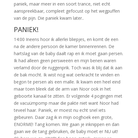
paniek, maar meer in een soort trance, niet echt
aanspreekbaar, compleet gefocust op het wegpuffen
van de pijn. Die paniek kwam later..
PANIEK!
14:00 Ineens hoor ik allerlei bliepjes, en komt de een
na de andere persoon de kamer binnenrennen. De
hartslag van de baby daalt rap en ik moet gaan persen.
Ik had alleen geen persweeën en mijn benen waren
verlamd door de ruggenprik. Toch was ik blij dat ik aan
de bak mocht. Ik wist nog wat oerkracht te vinden en
begon te persen als een malle. Ik kwam een heel eind
maar toen bleek dat de arm van Noor ook in het
geboorte kanaal te zitten. Er volgende 4 pogingen met
de vacuümpomp maar die pakte niet want Noor had
teveel haar. Paniek, er moest nu echt snel iets
gebeuren. Daar zag ik in mijn ooghoek een grote,
ENORME! Tang komen. We gaan je inknippen en dan
gaan we de tang gebruiken, de baby moet er NU uit!