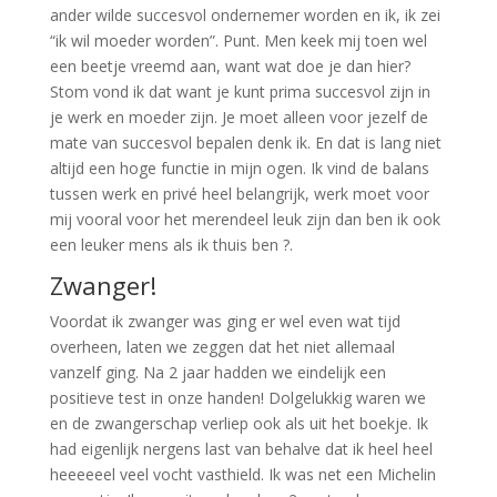
ander wilde succesvol ondernemer worden en ik, ik zei
“ik wil moeder worden”. Punt. Men keek mij toen wel
een beetje vreemd aan, want wat doe je dan hier?
Stom vond ik dat want je kunt prima succesvol zijn in
je werk en moeder zijn. Je moet alleen voor jezelf de
mate van succesvol bepalen denk ik. En dat is lang niet
altijd een hoge functie in mijn ogen. Ik vind de balans
tussen werk en privé heel belangrijk, werk moet voor
mij vooral voor het merendeel leuk zijn dan ben ik ook
een leuker mens als ik thuis ben ?.
Zwanger!
Voordat ik zwanger was ging er wel even wat tijd
overheen, laten we zeggen dat het niet allemaal
vanzelf ging. Na 2 jaar hadden we eindelijk een
positieve test in onze handen! Dolgelukkig waren we
en de zwangerschap verliep ook als uit het boekje. Ik
had eigenlijk nergens last van behalve dat ik heel heel
heeeeeel veel vocht vasthield. Ik was net een Michelin