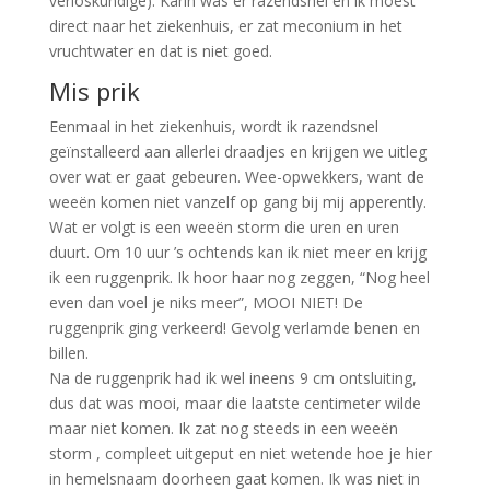
verloskundige). Karin was er razendsnel en ik moest
direct naar het ziekenhuis, er zat meconium in het
vruchtwater en dat is niet goed.
Mis prik
Eenmaal in het ziekenhuis, wordt ik razendsnel
geïnstalleerd aan allerlei draadjes en krijgen we uitleg
over wat er gaat gebeuren. Wee-opwekkers, want de
weeën komen niet vanzelf op gang bij mij apperently.
Wat er volgt is een weeën storm die uren en uren
duurt. Om 10 uur ’s ochtends kan ik niet meer en krijg
ik een ruggenprik. Ik hoor haar nog zeggen, “Nog heel
even dan voel je niks meer”, MOOI NIET! De
ruggenprik ging verkeerd! Gevolg verlamde benen en
billen.
Na de ruggenprik had ik wel ineens 9 cm ontsluiting,
dus dat was mooi, maar die laatste centimeter wilde
maar niet komen. Ik zat nog steeds in een weeën
storm , compleet uitgeput en niet wetende hoe je hier
in hemelsnaam doorheen gaat komen. Ik was niet in