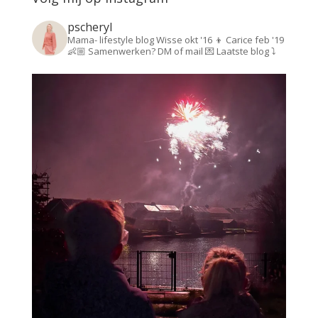
pscheryl
Mama- lifestyle blog
Wisse okt '16 👦
Carice feb '19
👶🏼
Samenwerken? DM of mail 💌
Laatste blog ⤵️