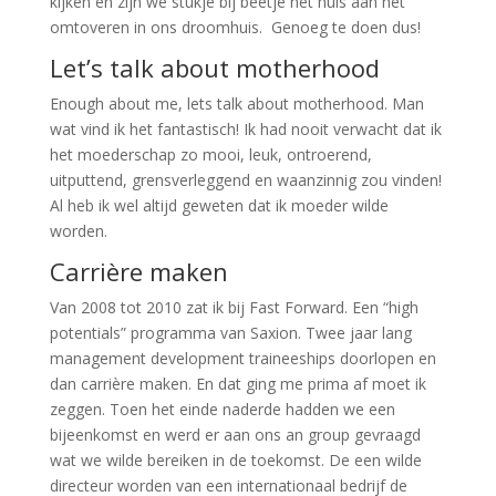
kijken en zijn we stukje bij beetje het huis aan het
omtoveren in ons droomhuis. Genoeg te doen dus!
Let’s talk about motherhood
Enough about me, lets talk about motherhood. Man
wat vind ik het fantastisch! Ik had nooit verwacht dat ik
het moederschap zo mooi, leuk, ontroerend,
uitputtend, grensverleggend en waanzinnig zou vinden!
Al heb ik wel altijd geweten dat ik moeder wilde
worden.
Carrière maken
Van 2008 tot 2010 zat ik bij Fast Forward. Een “high
potentials” programma van Saxion. Twee jaar lang
management development traineeships doorlopen en
dan carrière maken. En dat ging me prima af moet ik
zeggen. Toen het einde naderde hadden we een
bijeenkomst en werd er aan ons an group gevraagd
wat we wilde bereiken in de toekomst. De een wilde
directeur worden van een internationaal bedrijf de