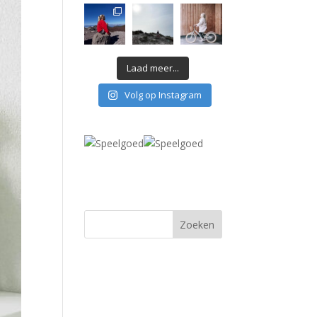
Laad meer...
Volg op Instagram