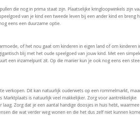
en die nog in prima staat zijn. Plaatselijke kringloopwinkels zijn va
 speelgoed van je kind een tweede leven bij een ander kind en breng h
k nog eens een duurzame optie.
 armoede, of het nou gaat om kinderen in eigen land of om kinderen i
gigantisch blij met het oude speelgoed van jouw kind. Met een simpel
buurt een inzamelpunt zit. Op die manier kun je ook nog eens een stee
 te verkopen. Dit kan natuurlijk ouderwets op een rommelmarkt, maa
 Marktplaats is natuurlijk veel makkelijker. Zorg voor aantrekkelijke
ker laag. Zorg dat je een aantal handige doosjes in huis hebt, waarmee
ensen die wat verder weg wonen en die het dus zelf niet kunnen kom