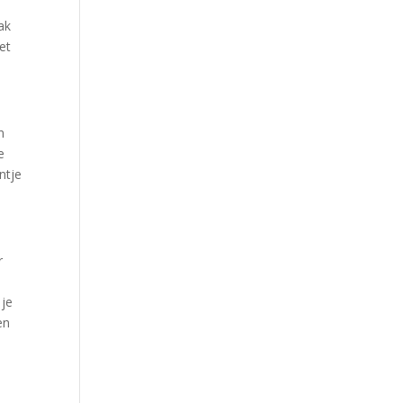
ak
et
n
e
ntje
r
 je
en