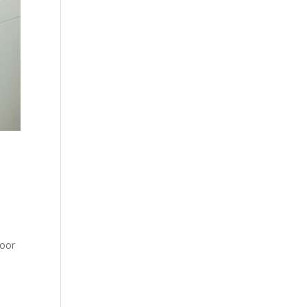
w
voor