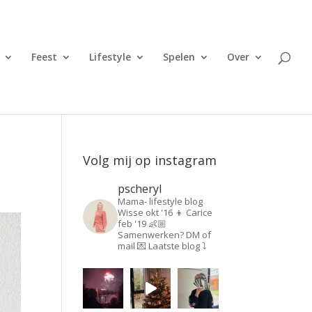
Feest
Lifestyle
Spelen
Over
Volg mij op instagram
pscheryl
Mama- lifestyle blog
Wisse okt '16 👦
Carice
feb '19 👶🏼
Samenwerken? DM of
mail 💌
Laatste blog ⤵️