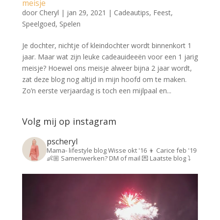
meisje
door
Cheryl
|
jan 29, 2021
|
Cadeautips
,
Feest
,
Speelgoed
,
Spelen
Je dochter, nichtje of kleindochter wordt binnenkort 1
jaar. Maar wat zijn leuke cadeauideeën voor een 1 jarig
meisje? Hoewel ons meisje alweer bijna 2 jaar wordt,
zat deze blog nog altijd in mijn hoofd om te maken.
Zo’n eerste verjaardag is toch een mijlpaal en...
Volg mij op instagram
pscheryl
Mama- lifestyle blog
Wisse okt '16 👦
Carice feb '19
👶🏼
Samenwerken? DM of mail 💌
Laatste blog ⤵️