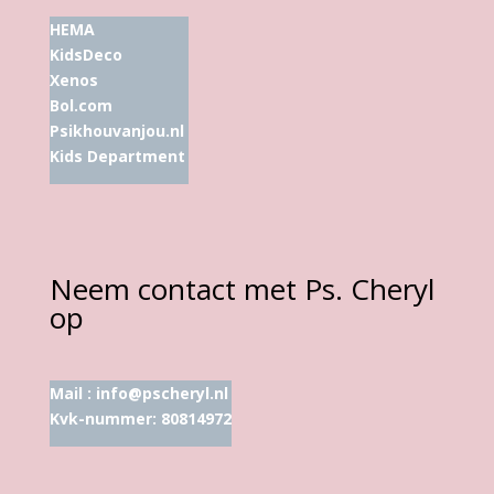
HEMA
KidsDeco
Xenos
Bol.com
Psikhouvanjou.nl
Kids Department
Neem contact met Ps. Cheryl
op
Mail :
info@pscheryl.nl
Kvk-nummer: 80814972