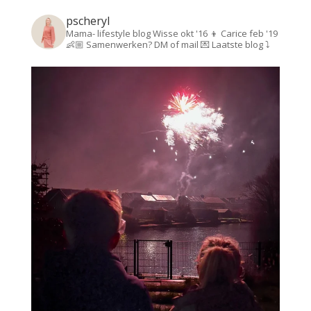
pscheryl
Mama- lifestyle blog
Wisse okt '16 👦
Carice feb '19
👶🏼
Samenwerken? DM of mail 💌
Laatste blog ⤵️