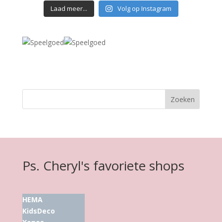
Laad meer...
Volg op Instagram
Ps. Cheryl's favoriete shops
HEMA
KidsDeco