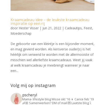
Kraamcadeau idee – de leukste kraamcadeau
inspiratie op een rij
door
Hester Visser
|
jun 21, 2022
|
Cadeautips
,
Feest
,
Moederschap
De geboorte van een kleintje is een bijzonder moment,
en mag gevierd worden. Als kersverse ouder(s) is het
héérlijk om verwend te worden met de allermooiste of
misschien wel allerliefste kraamcadeaus. Weet jij vaak
al welk kraamcadeau je meebrengt wanneer je naar
een...
Volg mij op instagram
pscheryl
Mama- lifestyle blog
Wisse okt '16 👦
Carice feb '19
👶🏼
Samenwerken? DM of mail 💌
Laatste blog ⤵️