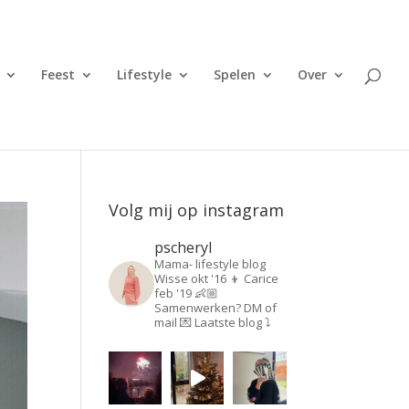
Feest
Lifestyle
Spelen
Over
Volg mij op instagram
pscheryl
Mama- lifestyle blog
Wisse okt '16 👦
Carice
feb '19 👶🏼
Samenwerken? DM of
mail 💌
Laatste blog ⤵️