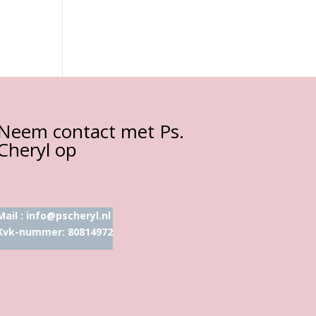
Neem contact met Ps.
Cheryl op
Mail :
info@pscheryl.nl
Kvk-nummer: 80814972