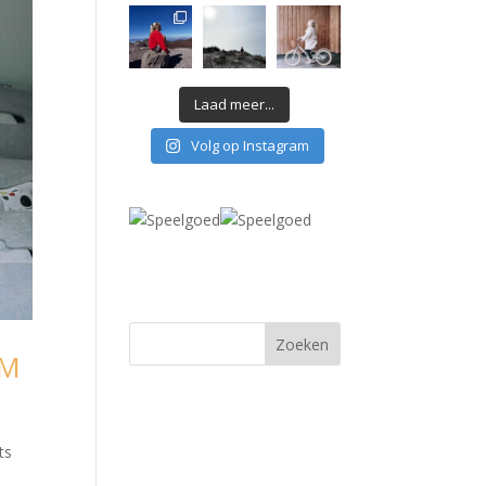
Laad meer...
Volg op Instagram
AM
ts