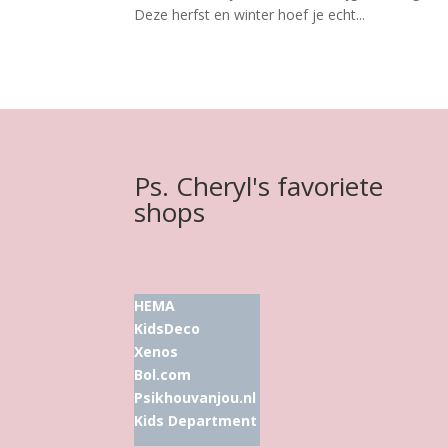
Deze herfst en winter hoef je echt...
Ps. Cheryl's favoriete
shops
HEMA
KidsDeco
Xenos
Bol.com
Psikhouvanjou.nl
Kids Department