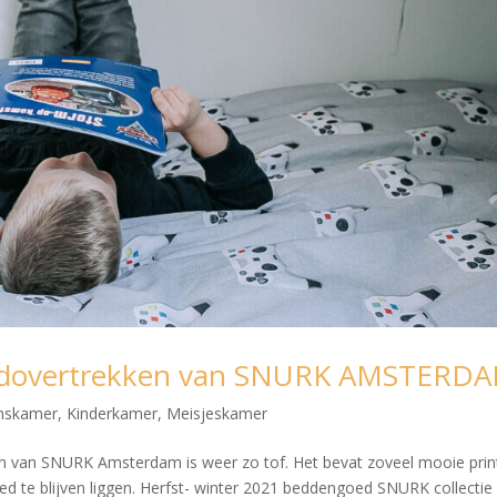
kbedovertrekken van SNURK AMSTERD
nskamer
,
Kinderkamer
,
Meisjeskamer
n van SNURK Amsterdam is weer zo tof. Het bevat zoveel mooie prin
 bed te blijven liggen. Herfst- winter 2021 beddengoed SNURK collectie