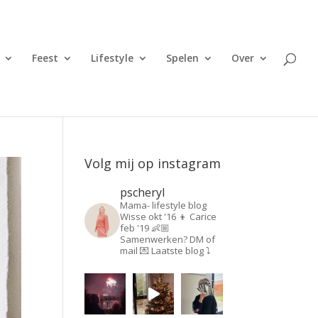
Feest
Lifestyle
Spelen
Over
Volg mij op instagram
pscheryl
Mama- lifestyle blog
Wisse okt '16 👦
Carice
feb '19 👶🏼
Samenwerken? DM of
mail 💌
Laatste blog ⤵️