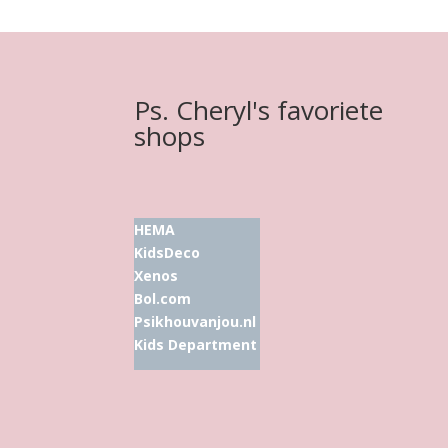
Ps. Cheryl's favoriete
shops
HEMA
KidsDeco
Xenos
Bol.com
Psikhouvanjou.nl
Kids Department