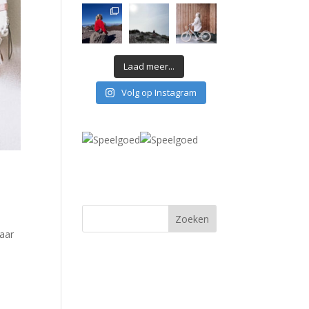
Laad meer...
Volg op Instagram
haar