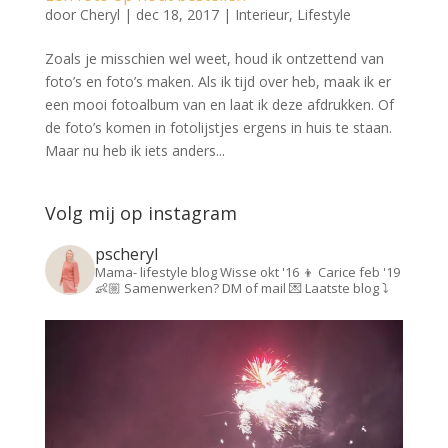
door
Cheryl
|
dec 18, 2017
|
Interieur
,
Lifestyle
Zoals je misschien wel weet, houd ik ontzettend van
foto’s en foto’s maken. Als ik tijd over heb, maak ik er
een mooi fotoalbum van en laat ik deze afdrukken. Of
de foto’s komen in fotolijstjes ergens in huis te staan.
Maar nu heb ik iets anders...
Volg mij op instagram
pscheryl
Mama- lifestyle blog
Wisse okt '16 👦
Carice feb '19
👶🏼
Samenwerken? DM of mail 💌
Laatste blog ⤵️