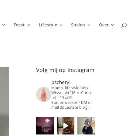
Feest
Lifestyle
Spelen
Over
Volg mij op instagram
pscheryl
Mama- lifestyle blog
Wisse okt '16 👦
Carice
feb '19 👶🏼
Samenwerken? DM of
mail 💌
Laatste blog ⤵️