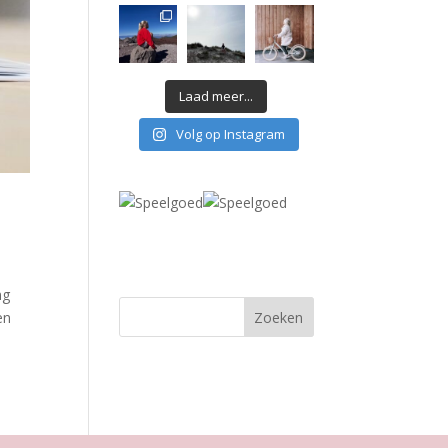
Laad meer...
Volg op Instagram
ng
en