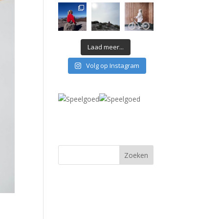
Laad meer...
Volg op Instagram