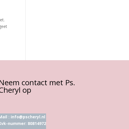
et.
rgeet
Neem contact met Ps.
Cheryl op
Mail :
info@pscheryl.nl
Kvk-nummer: 80814972