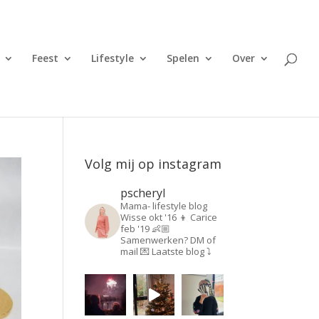
Feest
Lifestyle
Spelen
Over
Volg mij op instagram
pscheryl
Mama- lifestyle blog
Wisse okt '16 👦
Carice
feb '19 👶🏼
Samenwerken? DM of
mail 💌
Laatste blog ⤵️