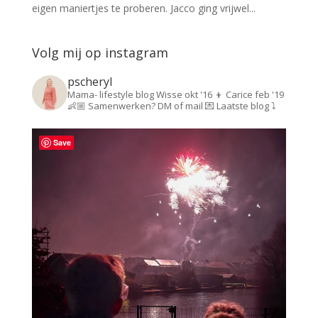
eigen maniertjes te proberen. Jacco ging vrijwel...
Volg mij op instagram
pscheryl
Mama- lifestyle blog
Wisse okt '16 👦
Carice feb '19
👶🏼
Samenwerken? DM of mail 💌
Laatste blog ⤵️
Save