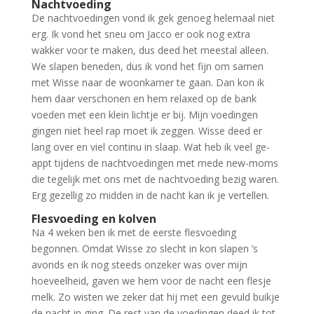
Nachtvoeding
De nachtvoedingen vond ik gek genoeg helemaal niet
erg. Ik vond het sneu om Jacco er ook nog extra
wakker voor te maken, dus deed het meestal alleen.
We slapen beneden, dus ik vond het fijn om samen
met Wisse naar de woonkamer te gaan. Dan kon ik
hem daar verschonen en hem relaxed op de bank
voeden met een klein lichtje er bij. Mijn voedingen
gingen niet heel rap moet ik zeggen. Wisse deed er
lang over en viel continu in slaap. Wat heb ik veel ge-
appt tijdens de nachtvoedingen met mede new-moms
die tegelijk met ons met de nachtvoeding bezig waren.
Erg gezellig zo midden in de nacht kan ik je vertellen.
Flesvoeding en kolven
Na 4 weken ben ik met de eerste flesvoeding
begonnen. Omdat Wisse zo slecht in kon slapen ’s
avonds en ik nog steeds onzeker was over mijn
hoeveelheid, gaven we hem voor de nacht een flesje
melk. Zo wisten we zeker dat hij met een gevuld buikje
de nacht in ging. De rest van de voedingen deed ik tot