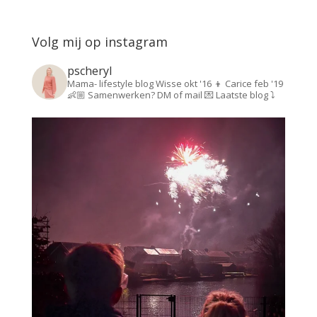
Volg mij op instagram
pscheryl
Mama- lifestyle blog
Wisse okt '16 👦
Carice feb '19
👶🏼
Samenwerken? DM of mail 💌
Laatste blog ⤵️