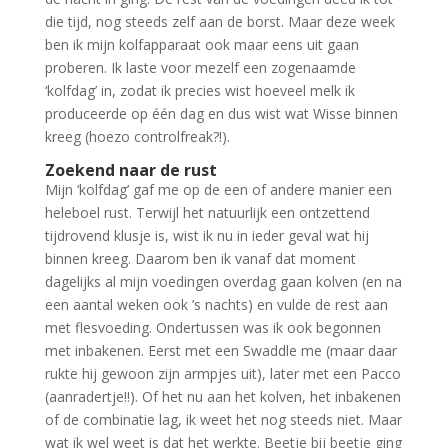
die tijd, nog steeds zelf aan de borst. Maar deze week
ben ik mijn kolfapparaat ook maar eens uit gaan
proberen. Ik laste voor mezelf een zogenaamde
‘kolfdag’ in, zodat ik precies wist hoeveel melk ik
produceerde op één dag en dus wist wat Wisse binnen
kreeg (hoezo controlfreak?!).
Zoekend naar de rust
Mijn ‘kolfdag’ gaf me op de een of andere manier een
heleboel rust. Terwijl het natuurlijk een ontzettend
tijdrovend klusje is, wist ik nu in ieder geval wat hij
binnen kreeg. Daarom ben ik vanaf dat moment
dagelijks al mijn voedingen overdag gaan kolven (en na
een aantal weken ook ’s nachts) en vulde de rest aan
met flesvoeding. Ondertussen was ik ook begonnen
met inbakenen. Eerst met een Swaddle me (maar daar
rukte hij gewoon zijn armpjes uit), later met een Pacco
(aanradertje!!). Of het nu aan het kolven, het inbakenen
of de combinatie lag, ik weet het nog steeds niet. Maar
wat ik wel weet is dat het werkte. Beetje bij beetje ging