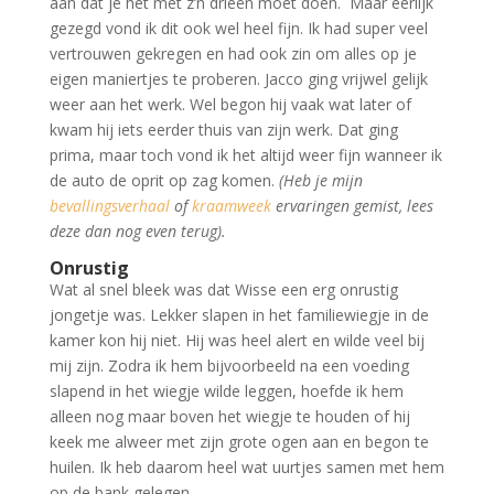
aan dat je het met z’n drieën moet doen. Maar eerlijk
gezegd vond ik dit ook wel heel fijn. Ik had super veel
vertrouwen gekregen en had ook zin om alles op je
eigen maniertjes te proberen.
Jacco ging vrijwel gelijk
weer aan het werk. Wel begon hij vaak wat later of
kwam hij iets eerder thuis van zijn werk. Dat ging
prima, maar toch vond ik het altijd weer fijn wanneer ik
de auto de oprit op zag komen.
(Heb je mijn
bevallingsverhaal
of
kraamweek
ervaringen gemist, lees
deze dan nog even terug
).
Onrustig
Wat al snel bleek was dat Wisse een erg onrustig
jongetje was. Lekker slapen in het familiewiegje in de
kamer kon hij niet. Hij was heel alert en wilde veel bij
mij zijn. Zodra ik hem bijvoorbeeld na een voeding
slapend in het wiegje wilde leggen, hoefde ik hem
alleen nog maar boven het wiegje te houden of hij
keek me alweer met zijn grote ogen aan en begon te
huilen. Ik heb daarom heel wat uurtjes samen met hem
op de bank gelegen.