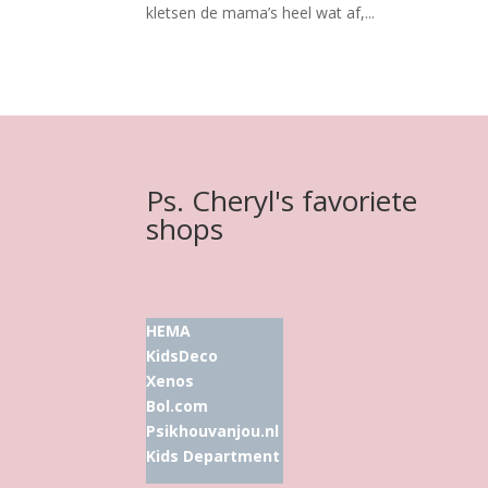
kletsen de mama’s heel wat af,...
Ps. Cheryl's favoriete
shops
HEMA
KidsDeco
Xenos
Bol.com
Psikhouvanjou.nl
Kids Department