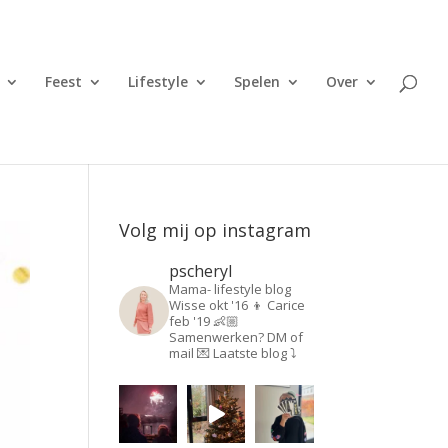
Feest
Lifestyle
Spelen
Over
Volg mij op instagram
pscheryl
Mama- lifestyle blog
Wisse okt '16 👦
Carice
feb '19 👶🏼
Samenwerken? DM of
mail 💌
Laatste blog ⤵️