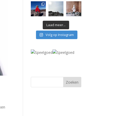
Laad meer...
Volg op Instagram
jken