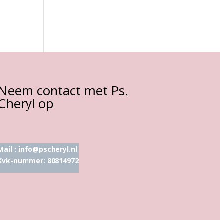
Neem contact met Ps.
Cheryl op
Mail :
info@pscheryl.nl
Kvk-nummer: 80814972