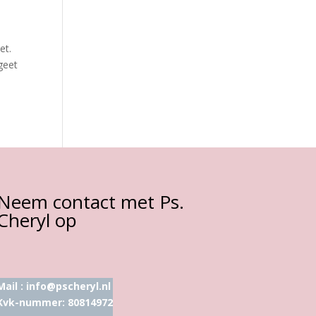
et.
rgeet
Neem contact met Ps.
Cheryl op
Mail :
info@pscheryl.nl
Kvk-nummer: 80814972