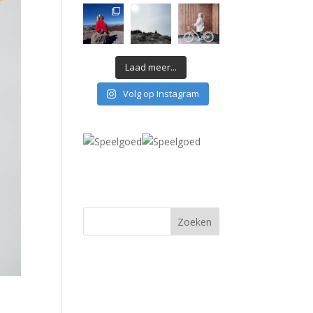
Laad meer...
Volg op Instagram