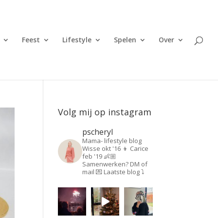
Feest
Lifestyle
Spelen
Over
Volg mij op instagram
pscheryl
Mama- lifestyle blog
Wisse okt '16 👦
Carice
feb '19 👶🏼
Samenwerken? DM of
mail 💌
Laatste blog ⤵️