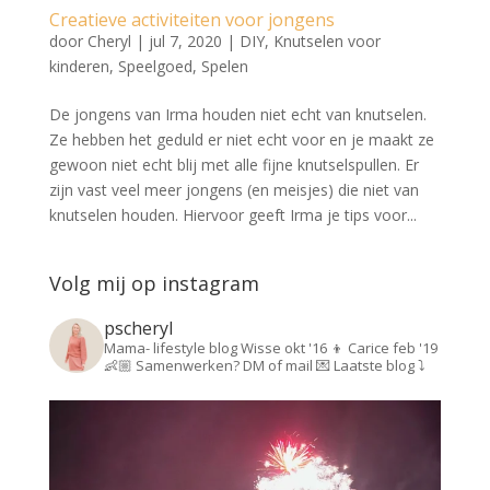
Creatieve activiteiten voor jongens
door
Cheryl
|
jul 7, 2020
|
DIY
,
Knutselen voor
kinderen
,
Speelgoed
,
Spelen
De jongens van Irma houden niet echt van knutselen.
Ze hebben het geduld er niet echt voor en je maakt ze
gewoon niet echt blij met alle fijne knutselspullen. Er
zijn vast veel meer jongens (en meisjes) die niet van
knutselen houden. Hiervoor geeft Irma je tips voor...
Volg mij op instagram
pscheryl
Mama- lifestyle blog
Wisse okt '16 👦
Carice feb '19
👶🏼
Samenwerken? DM of mail 💌
Laatste blog ⤵️