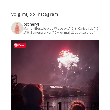
Volg mij op instagram
pscheryl
Mama- lifestyle blog
Wisse okt '16 👦
Carice feb '19
👶🏼
Samenwerken? DM of mail 💌
Laatste blog ⤵️
Save